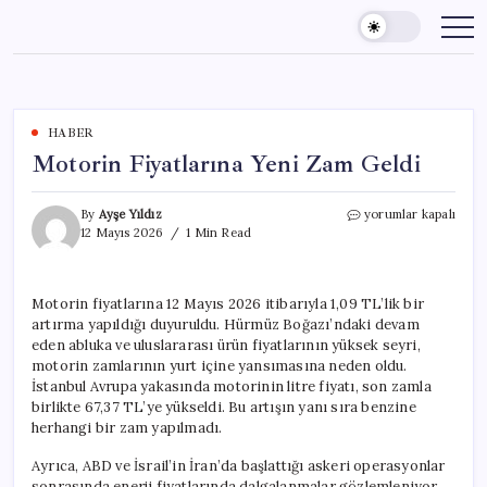
Skip
to
content
HABER
Motorin Fiyatlarına Yeni Zam Geldi
Motorin
By
Ayşe Yıldız
yorumlar kapalı
Fiyatlarına
12 Mayıs 2026
1 Min Read
Yeni
Zam
Geldi
Motorin fiyatlarına 12 Mayıs 2026 itibarıyla 1,09 TL’lik bir
için
artırma yapıldığı duyuruldu. Hürmüz Boğazı’ndaki devam
eden abluka ve uluslararası ürün fiyatlarının yüksek seyri,
motorin zamlarının yurt içine yansımasına neden oldu.
İstanbul Avrupa yakasında motorinin litre fiyatı, son zamla
birlikte 67,37 TL’ye yükseldi. Bu artışın yanı sıra benzine
herhangi bir zam yapılmadı.
Ayrıca, ABD ve İsrail’in İran’da başlattığı askeri operasyonlar
sonrasında enerji fiyatlarında dalgalanmalar gözlemleniyor.