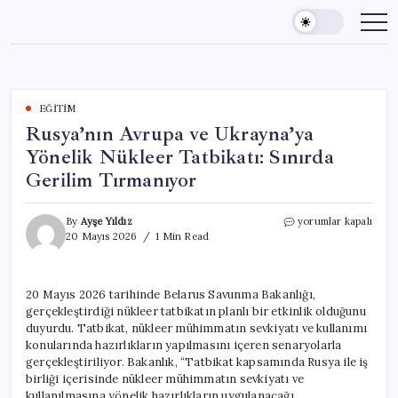
Skip
to
content
EĞITIM
Rusya’nın Avrupa ve Ukrayna’ya
Yönelik Nükleer Tatbikatı: Sınırda
Gerilim Tırmanıyor
Rusya’nın
By
Ayşe Yıldız
yorumlar kapalı
Avrupa
20 Mayıs 2026
1 Min Read
ve
Ukrayna’ya
Yönelik
20 Mayıs 2026 tarihinde Belarus Savunma Bakanlığı,
Nükleer
gerçekleştirdiği nükleer tatbikatın planlı bir etkinlik olduğunu
Tatbikatı:
Sınırda
duyurdu. Tatbikat, nükleer mühimmatın sevkiyatı ve kullanımı
Gerilim
konularında hazırlıkların yapılmasını içeren senaryolarla
Tırmanıyor
gerçekleştiriliyor. Bakanlık, “Tatbikat kapsamında Rusya ile iş
için
birliği içerisinde nükleer mühimmatın sevkiyatı ve
kullanılmasına yönelik hazırlıkların uygulanacağı