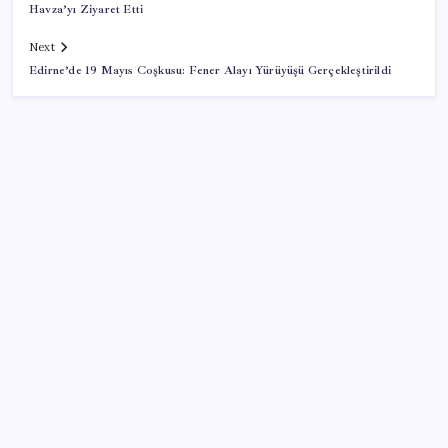
Havza’yı Ziyaret Etti
Next
Edirne’de 19 Mayıs Coşkusu: Fener Alayı Yürüyüşü Gerçekleştirildi
SON YAZILAR
VakıfBank ikinci çeyrekte 16,7 milyar TL net kâr elde
etti
ABD, İran-Umman anlaşması sonrası ablukayı
kaldıracak
ABD’de tüketici kredileri beklentileri aştı