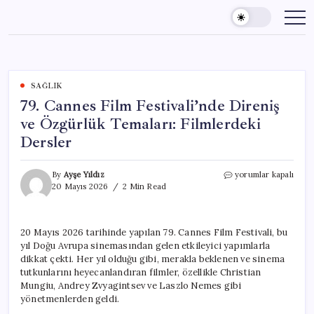
Skip
to
content
SAĞLIK
79. Cannes Film Festivali’nde Direniş
ve Özgürlük Temaları: Filmlerdeki
Dersler
79.
By
Ayşe Yıldız
yorumlar kapalı
Cannes
20 Mayıs 2026
2 Min Read
Film
Festivali’nde
Direniş
20 Mayıs 2026 tarihinde yapılan 79. Cannes Film Festivali, bu
ve
yıl Doğu Avrupa sinemasından gelen etkileyici yapımlarla
Özgürlük
Temaları:
dikkat çekti. Her yıl olduğu gibi, merakla beklenen ve sinema
Filmlerdeki
tutkunlarını heyecanlandıran filmler, özellikle Christian
Dersler
Mungiu, Andrey Zvyagintsev ve Laszlo Nemes gibi
için
yönetmenlerden geldi.