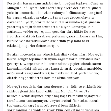
Festivalin basın seansında büyük bir beğeni toplayan Cristian
Mungiu’nun “Fiyort” adlı eseri, izleyicilere derin bir düşünsel
yolculuk sunarak, 2. kez Altın Palmiye ödülüne aday olan güçlü
bir yapım olarak öne çıkıyor. Senaryosu gerçek olaylara
dayanan “Fiyort”, otorite ile özgürlük arasındaki çatışmanın
yaratmış olduğu derin tezatları ele alıyor. Romanyalı bir
mühendis ve Norveçli eşinin, çocuklarıyla birlikte Norveç
fiyortlarındaki bir kasabaya yerleşme çabasını konu alan film,
kültürel ve dini farklılıkların ailelerinin yaşamını nasıl
etkilediğini gözler önüne seriyor.
Bu ailenin çocuklarına yönelik katı dini yaklaşımları, Norveç’in
laik ve zengin toplumunda uyum sağlamalarını imkânsız hale
getiriyor. Evanjelist bir kilisenin sıkı takipçileri olarak, kamu
kurumlarındaki laik anlayışa karşı durarak, çocuklarına şiddet
uygulamakla suçlandıkları için mahkemelik oluyorlar. Sonuç
olarak, beş çocukları da koruma altına alınıyor.
Norveç’te çocuk hakları son derece önemlidir ve en küçük bir
şiddet eylemi dahi kabul edilemez. Mungiu, “Fiyort”ta,
herkesin kendi düşünceleriyle baş başa kalmasını sağlayarak
taraf tutmaktan kaçınıyor. İzleyicilere hafif bir tokat atarak,
toplumsal önyargıların ve bireysel bencilliklerin
sorgulanmasına yönlendiriyor. Film, çok katmanlı yapısıyla