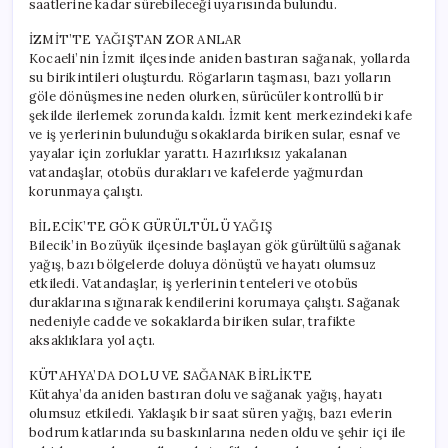
saatlerine kadar sürebileceği uyarısında bulundu.
İZMİT’TE YAĞIŞTAN ZOR ANLAR
Kocaeli’nin İzmit ilçesinde aniden bastıran sağanak, yollarda
su birikintileri oluşturdu. Rögarların taşması, bazı yolların
göle dönüşmesine neden olurken, sürücüler kontrollü bir
şekilde ilerlemek zorunda kaldı. İzmit kent merkezindeki kafe
ve iş yerlerinin bulunduğu sokaklarda biriken sular, esnaf ve
yayalar için zorluklar yarattı. Hazırlıksız yakalanan
vatandaşlar, otobüs durakları ve kafelerde yağmurdan
korunmaya çalıştı.
BİLECİK’TE GÖK GÜRÜLTÜLÜ YAĞIŞ
Bilecik’in Bozüyük ilçesinde başlayan gök gürültülü sağanak
yağış, bazı bölgelerde doluya dönüştü ve hayatı olumsuz
etkiledi. Vatandaşlar, iş yerlerinin tenteleri ve otobüs
duraklarına sığınarak kendilerini korumaya çalıştı. Sağanak
nedeniyle cadde ve sokaklarda biriken sular, trafikte
aksaklıklara yol açtı.
KÜTAHYA’DA DOLU VE SAĞANAK BİRLİKTE
Kütahya’da aniden bastıran dolu ve sağanak yağış, hayatı
olumsuz etkiledi. Yaklaşık bir saat süren yağış, bazı evlerin
bodrum katlarında su baskınlarına neden oldu ve şehir içi ile