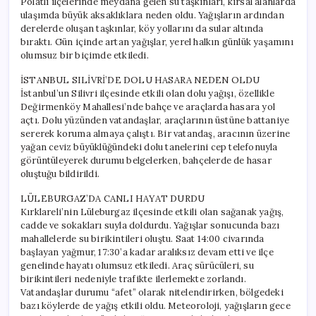
Polatlı ilçelerinde meydana gelen su taşkınları, kırsal alanlarda
Korkutucu
ulaşımda büyük aksaklıklara neden oldu. Yağışların ardından
Manzaralar
Geldi
derelerde oluşan taşkınlar, köy yollarını da sular altında
için
bıraktı. Gün içinde artan yağışlar, yerel halkın günlük yaşamını
olumsuz bir biçimde etkiledi.
İSTANBUL SILİVRİ’DE DOLU HASARA NEDEN OLDU
İstanbul’un Silivri ilçesinde etkili olan dolu yağışı, özellikle
Değirmenköy Mahallesi’nde bahçe ve araçlarda hasara yol
açtı. Dolu yüzünden vatandaşlar, araçlarının üstüne battaniye
sererek koruma almaya çalıştı. Bir vatandaş, aracının üzerine
yağan ceviz büyüklüğündeki dolu tanelerini cep telefonuyla
görüntüleyerek durumu belgelerken, bahçelerde de hasar
oluştuğu bildirildi.
LÜLEBURGAZ’DA CANLI HAYAT DURDU
Kırklareli’nin Lüleburgaz ilçesinde etkili olan sağanak yağış,
cadde ve sokakları suyla doldurdu. Yağışlar sonucunda bazı
mahallelerde su birikintileri oluştu. Saat 14:00 civarında
başlayan yağmur, 17:30’a kadar aralıksız devam etti ve ilçe
genelinde hayatı olumsuz etkiledi. Araç sürücüleri, su
birikintileri nedeniyle trafikte ilerlemekte zorlandı.
Vatandaşlar durumu “afet” olarak nitelendirirken, bölgedeki
bazı köylerde de yağış etkili oldu. Meteoroloji, yağışların gece