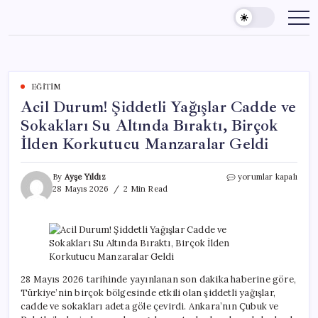
Skip
to
content
EĞITIM
Acil Durum! Şiddetli Yağışlar Cadde ve
Sokakları Su Altında Bıraktı, Birçok
İlden Korkutucu Manzaralar Geldi
Acil
By
Ayşe Yıldız
yorumlar kapalı
Durum!
28 Mayıs 2026
2 Min Read
Şiddetli
Yağışlar
Cadde
ve
Sokakları
Su
Altında
28 Mayıs 2026 tarihinde yayınlanan son dakika haberine göre,
Bıraktı,
Türkiye’nin birçok bölgesinde etkili olan şiddetli yağışlar,
Birçok
cadde ve sokakları adeta göle çevirdi. Ankara’nın Çubuk ve
İlden