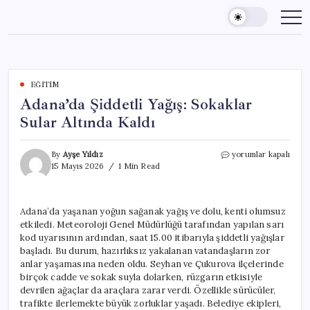
Skip
to
content
EĞITIM
Adana’da Şiddetli Yağış: Sokaklar
Sular Altında Kaldı
Adana’da
By
Ayşe Yıldız
yorumlar kapalı
Şiddetli
15 Mayıs 2026
1 Min Read
Yağış:
Sokaklar
Sular
Adana’da yaşanan yoğun sağanak yağış ve dolu, kenti olumsuz
Altında
etkiledi. Meteoroloji Genel Müdürlüğü tarafından yapılan sarı
Kaldı
için
kod uyarısının ardından, saat 15.00 itibarıyla şiddetli yağışlar
başladı. Bu durum, hazırlıksız yakalanan vatandaşların zor
anlar yaşamasına neden oldu. Seyhan ve Çukurova ilçelerinde
birçok cadde ve sokak suyla dolarken, rüzgarın etkisiyle
devrilen ağaçlar da araçlara zarar verdi. Özellikle sürücüler,
trafikte ilerlemekte büyük zorluklar yaşadı. Belediye ekipleri,