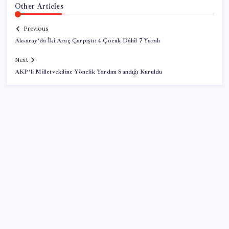
Other Articles
Previous
Aksaray’da İki Araç Çarpıştı: 4 Çocuk Dâhil 7 Yaralı
Next
AKP’li Milletvekiline Yönelik Yardım Sandığı Kuruldu
SON YAZILAR
YENİ Partili Gezmiş’ten iktidara fındık eleştirisi:
‘İktidar yöneticileri gece kurtla sürüye saldırıp,