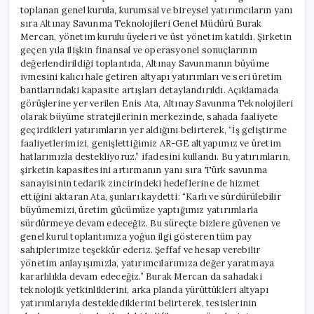
toplanan genel kurula, kurumsal ve bireysel yatırımcıların yanı
sıra Altınay Savunma Teknolojileri Genel Müdürü Burak
Mercan, yönetim kurulu üyeleri ve üst yönetim katıldı. Şirketin
geçen yıla ilişkin finansal ve operasyonel sonuçlarının
değerlendirildiği toplantıda, Altınay Savunmanın büyüme
ivmesini kalıcı hale getiren altyapı yatırımları ve seri üretim
bantlarındaki kapasite artışları detaylandırıldı. Açıklamada
görüşlerine yer verilen Enis Ata, Altınay Savunma Teknolojileri
olarak büyüme stratejilerinin merkezinde, sahada faaliyete
geçirdikleri yatırımların yer aldığını belirterek, “İş geliştirme
faaliyetlerimizi, genişlettiğimiz AR-GE altyapımız ve üretim
hatlarımızla destekliyoruz.” ifadesini kullandı. Bu yatırımların,
şirketin kapasitesini artırmanın yanı sıra Türk savunma
sanayisinin tedarik zincirindeki hedeflerine de hizmet
ettiğini aktaran Ata, şunları kaydetti: “Karlı ve sürdürülebilir
büyümemizi, üretim gücümüze yaptığımız yatırımlarla
sürdürmeye devam edeceğiz. Bu süreçte bizlere güvenen ve
genel kurul toplantımıza yoğun ilgi gösteren tüm pay
sahiplerimize teşekkür ederiz. Şeffaf ve hesap verebilir
yönetim anlayışımızla, yatırımcılarımıza değer yaratmaya
kararlılıkla devam edeceğiz.” Burak Mercan da sahadaki
teknolojik yetkinliklerini, arka planda yürüttükleri altyapı
yatırımlarıyla desteklediklerini belirterek, tesislerinin