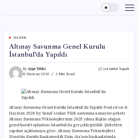
Skip
to
content
HABER
Altınay Savunma Genel Kurulu
İstanbul’da Yapıldı
Altınay
By
Ayşe Yıldız
yorumlar kapalı
Savunma
11 Haziran 2026
2 Min Read
Genel
Kurulu
İstanbul’da
Yapıldı
için
Altınay Savunma Genel Kurulu İstanbul’da Yapıldı Posted on 11
Haziran 2026 by Yusuf Arslan Türk savunma sanayisi şirketi
Altınay Savunma Teknolojilerinin 2025 yılına ilişkin olağan
genel kurul toplantısı İstanbul’da gerçekleştirildi. Şirketten
yapılan açıklamaya göre, Altınay Savunma Teknolojileri
Yönetim Kurulu Başkanvekili Enis Ata’nın başkanlığında