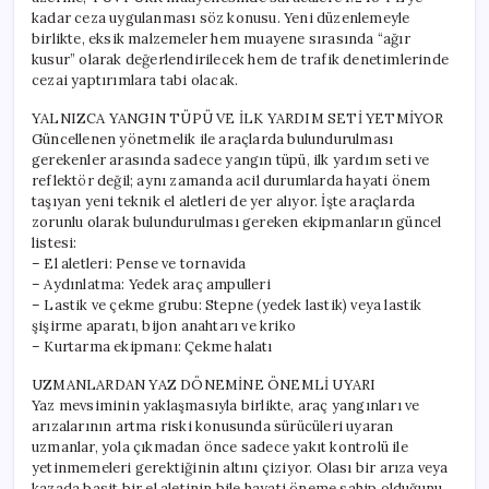
kadar ceza uygulanması söz konusu. Yeni düzenlemeyle
birlikte, eksik malzemeler hem muayene sırasında “ağır
kusur” olarak değerlendirilecek hem de trafik denetimlerinde
cezai yaptırımlara tabi olacak.
YALNIZCA YANGIN TÜPÜ VE İLK YARDIM SETİ YETMİYOR
Güncellenen yönetmelik ile araçlarda bulundurulması
gerekenler arasında sadece yangın tüpü, ilk yardım seti ve
reflektör değil; aynı zamanda acil durumlarda hayati önem
taşıyan yeni teknik el aletleri de yer alıyor. İşte araçlarda
zorunlu olarak bulundurulması gereken ekipmanların güncel
listesi:
– El aletleri: Pense ve tornavida
– Aydınlatma: Yedek araç ampulleri
– Lastik ve çekme grubu: Stepne (yedek lastik) veya lastik
şişirme aparatı, bijon anahtarı ve kriko
– Kurtarma ekipmanı: Çekme halatı
UZMANLARDAN YAZ DÖNEMİNE ÖNEMLİ UYARI
Yaz mevsiminin yaklaşmasıyla birlikte, araç yangınları ve
arızalarının artma riski konusunda sürücüleri uyaran
uzmanlar, yola çıkmadan önce sadece yakıt kontrolü ile
yetinmemeleri gerektiğinin altını çiziyor. Olası bir arıza veya
kazada basit bir el aletinin bile hayati öneme sahip olduğunu