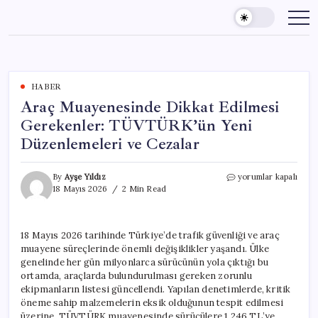
Skip
to
content
HABER
Araç Muayenesinde Dikkat Edilmesi
Gerekenler: TÜVTÜRK’ün Yeni
Düzenlemeleri ve Cezalar
Araç
By
Ayşe Yıldız
yorumlar kapalı
Muayenesinde
18 Mayıs 2026
2 Min Read
Dikkat
Edilmesi
Gerekenler:
18 Mayıs 2026 tarihinde Türkiye’de trafik güvenliği ve araç
TÜVTÜRK’ün
muayene süreçlerinde önemli değişiklikler yaşandı. Ülke
Yeni
Düzenlemeleri
genelinde her gün milyonlarca sürücünün yola çıktığı bu
ve
ortamda, araçlarda bulundurulması gereken zorunlu
Cezalar
ekipmanların listesi güncellendi. Yapılan denetimlerde, kritik
için
öneme sahip malzemelerin eksik olduğunun tespit edilmesi
üzerine, TÜVTÜRK muayenesinde sürücülere 1.246 TL’ye