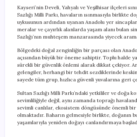
Kayseri’nin Develi, Yahyalı ve Yeşilhisar ilçeleri s
Sazlığı Milli Parkı, havaların ısınmasıyla birlikte 
uykusunun ardından uyanan Anadolu yer sincapları, 
meralar ve çayırlık alanlarda yaşam alanı bulan si
Sazlığı’nın muhteşem manzarasında yiyecek arama
Bölgedeki doğal zenginliğin bir parçası olan Anadol
açısından büyük bir öneme sahiptir. Toplu halde y
sürekli bir güvenlik önlemi alarak dikkat çekiyor. 
gelengiler, herhangi bir tehdit sezdiklerinde keskin 
sayede tüm grup, hızlıca güvenli yuvalarına geri çe
Sultan Sazlığı Milli Parkı’ndaki yetkililer ve doğ
sevimliliğiyle değil, aynı zamanda toprağı havalandır
sevimli canlılar, ekosistem döngüsünde önemli bi
olmaktadır. Baharın gelmesiyle birlikte, doğanın bu
yaşamlarıyla yeniden doğayı canlandırmaya başlad