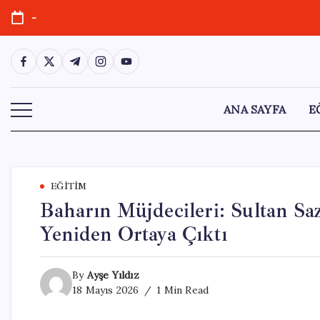
Skip
-
to
content
https://www.facebook.com/
https://twitter.com/
https://t.me/
https://www.instagram.com/
https://youtube.com/
ANA SAYFA
E
EĞITIM
Baharın Müjdecileri: Sultan Saz
Yeniden Ortaya Çıktı
By
Ayşe Yıldız
18 Mayıs 2026
1 Min Read