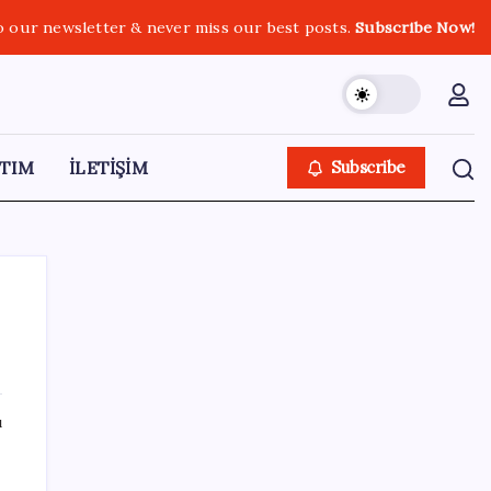
o our newsletter & never miss our best posts.
Subscribe Now!
TIM
İLETİŞİM
Subscribe
SON YAZILAR
ı
YENİ Partili Gezmiş’ten iktidara fındık
eleştirisi: ‘İktidar yöneticileri gece kurtla