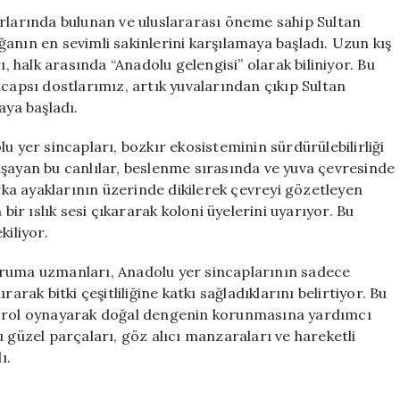
Anadolu
ınırlarında bulunan ve uluslararası öneme sahip Sultan
Sincapları
doğanın en sevimli sakinlerini karşılamaya başladı. Uzun kış
Yeniden
halk arasında “Anadolu gelengisi” olarak biliniyor. Bu
Ortaya
ncapsı dostlarımız, artık yuvalarından çıkıp Sultan
Çıktı
ya başladı.
için
u yer sincapları, bozkır ekosisteminin sürdürülebilirliği
aşayan bu canlılar, beslenme sırasında ve yuva çevresinde
Arka ayaklarının üzerinde dikilerek çevreyi gözetleyen
bir ıslık sesi çıkararak koloni üyelerini uyarıyor. Bu
kiliyor.
a koruma uzmanları, Anadolu yer sincaplarının sadece
arak bitki çeşitliliğine katkı sağladıklarını belirtiyor. Bu
r rol oynayarak doğal dengenin korunmasına yardımcı
 güzel parçaları, göz alıcı manzaraları ve hareketli
ı.