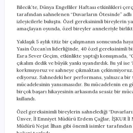
Bilecik’te, Dünya Engelliler Haftası etkinlikleri ç
tarafından sahnelenen “Duvarların Ötesinde” adlı
izleyicilerle buluştu. Özel gereksinimli bireylerin 
amaçlayan oyunda, özel bireyler anneleriyle birlikt
Yaklaşık 5 aylık titiz bir çalışmanın sonucunda ha
Yasin Özcan’ın liderliğinde, 40 özel gereksinimli 
Esra Sever Geçim, etkinlikte yaptığı konuşmada, “
çıkalım dedik ve büyük yankı uyandırdık. Bu yıl is
korkmuyoruz ve sahneye çıkmaktan çekinmiyoruz. 
ediyoruz. Sahnedeki her performans, yalnızca bir 
mücadelesinin yansımasıdır. Bu mücadelenin en gü
birçok başarı hikayesinin arkasında sessiz bir müc
kullandı.
Özel gereksinimli bireylerin sahnelediği “Duvarla
Ünver, İl Emniyet Müdürü Erdem Çağlar, İŞKUR İl M
Müdürü Nejat İlhan gibi önemli isimler tarafından d