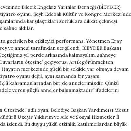
Tiyatro
erçevesinde Bilecik Engelsiz Yarınlar Derneği (BİEYDER)
Oyunu
 tiyatro oyunu, Şeyh Edebali Kültür ve Kongre Merkezi’nd
Büyük
yaşamlarında karşılaştıkları zorluklara dikkat çekmeyi
İlgi
e sahne aldılar.
Gördü
için
yata geçirilen bu etkileyici performans, Yönetmen Eray
birey ve annesi tarafından sergilendi. BİEYDER Başkanı
Geçtiğimiz yıl perde arkasında kalmayalım, sahneye
e ‘Duvarların ötesine’ geçiyoruz. Artık görünmekten
Hayatın merkezinde güçlü bir şekilde var olmaya devam
tiyatro oyunu değil, aynı zamanda bir yaşam
çlü kahramanlarından biri de annelerimizdir. Çünkü
adele veren güçlü anneler bulunmaktadır” ifadelerini
rın Ötesinde” adlı oyun, Belediye Başkan Yardımcısı Mesut
üdürü Üzeyir Yıldırım ve Aile ve Sosyal Hizmetler İl
a izlendi. Bu duygu yüklü etkinlik, katılımcılardan büyük