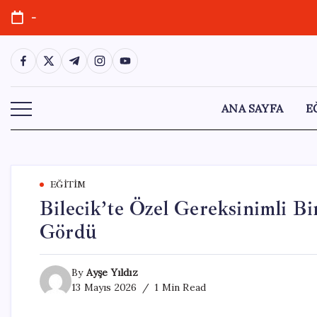
Skip
-
to
content
https://www.facebook.com/
https://twitter.com/
https://t.me/
https://www.instagram.com/
https://youtube.com/
ANA SAYFA
E
EĞITIM
Bilecik’te Özel Gereksinimli B
Gördü
By
Ayşe Yıldız
13 Mayıs 2026
1 Min Read