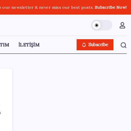
o our newsletter & never miss our best posts.
Subscribe Now!
TIM
İLETİŞİM
Subscribe
SON YAZILAR
ı
Çin’in altın alımında üç yılın rekoru