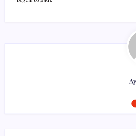
beğeni topladı.
Ay