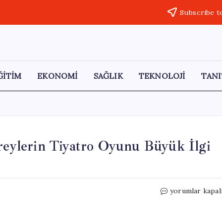
Subscribe t
ĞİTİM
EKONOMİ
SAĞLIK
TEKNOLOJİ
TANI
ireylerin Tiyatro Oyunu Büyük İlgi
Bilecik’te
yorumlar kapal
Özel
Gereksinimli
Bireylerin