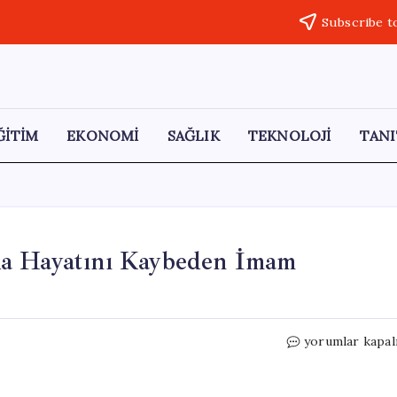
Subscribe t
ĞİTİM
EKONOMİ
SAĞLIK
TEKNOLOJİ
TANI
da Hayatını Kaybeden İmam
Bodrum’da
yorumlar kapal
Motosiklet
Kazasında
Hayatını