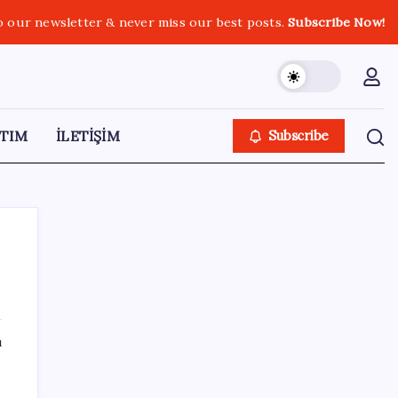
o our newsletter & never miss our best posts.
Subscribe Now!
TIM
İLETİŞİM
Subscribe
SON YAZILAR
ı
VakıfBank ikinci çeyrekte 16,7 milyar TL net
kâr elde etti