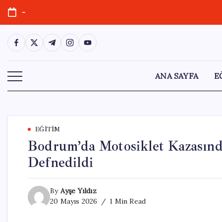
Skip
-
to
content
https://www.facebook.com/
https://twitter.com/
https://t.me/
https://www.instagram.com/
https://youtube.com/
ANA SAYFA
E
EĞITIM
Bodrum’da Motosiklet Kazasın
Defnedildi
By
Ayşe Yıldız
20 Mayıs 2026
1 Min Read