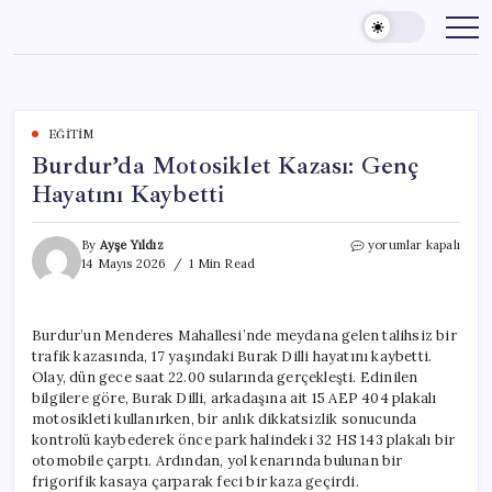
Skip
to
content
EĞITIM
Burdur’da Motosiklet Kazası: Genç
Hayatını Kaybetti
Burdur’da
By
Ayşe Yıldız
yorumlar kapalı
Motosiklet
14 Mayıs 2026
1 Min Read
Kazası:
Genç
Hayatını
Burdur’un Menderes Mahallesi’nde meydana gelen talihsiz bir
Kaybetti
trafik kazasında, 17 yaşındaki Burak Dilli hayatını kaybetti.
için
Olay, dün gece saat 22.00 sularında gerçekleşti. Edinilen
bilgilere göre, Burak Dilli, arkadaşına ait 15 AEP 404 plakalı
motosikleti kullanırken, bir anlık dikkatsizlik sonucunda
kontrolü kaybederek önce park halindeki 32 HS 143 plakalı bir
otomobile çarptı. Ardından, yol kenarında bulunan bir
frigorifik kasaya çarparak feci bir kaza geçirdi.