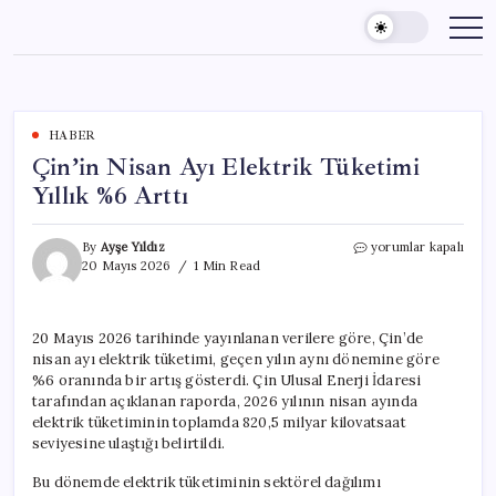
Skip
to
content
HABER
Çin’in Nisan Ayı Elektrik Tüketimi
Yıllık %6 Arttı
Çin’in
By
Ayşe Yıldız
yorumlar kapalı
Nisan
20 Mayıs 2026
1 Min Read
Ayı
Elektrik
Tüketimi
20 Mayıs 2026 tarihinde yayınlanan verilere göre, Çin’de
Yıllık
nisan ayı elektrik tüketimi, geçen yılın aynı dönemine göre
%6
Arttı
%6 oranında bir artış gösterdi. Çin Ulusal Enerji İdaresi
için
tarafından açıklanan raporda, 2026 yılının nisan ayında
elektrik tüketiminin toplamda 820,5 milyar kilovatsaat
seviyesine ulaştığı belirtildi.
Bu dönemde elektrik tüketiminin sektörel dağılımı