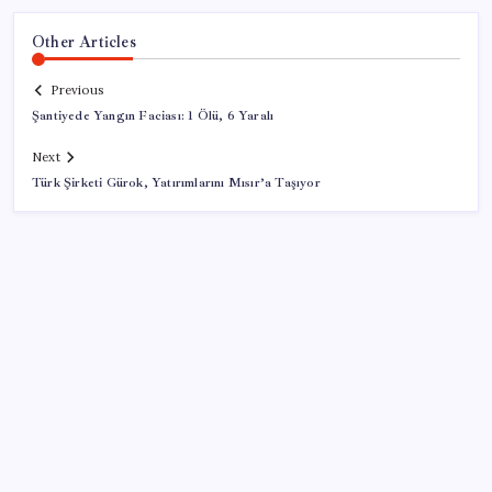
Other Articles
Previous
Şantiyede Yangın Faciası: 1 Ölü, 6 Yaralı
Next
Türk Şirketi Gürok, Yatırımlarını Mısır’a Taşıyor
SON YAZILAR
VakıfBank ikinci çeyrekte 16,7 milyar TL net kâr elde