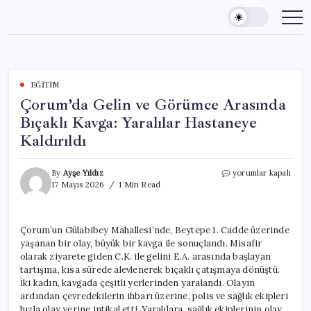
Skip
to
content
EĞITIM
Çorum’da Gelin ve Görümce Arasında
Bıçaklı Kavga: Yaralılar Hastaneye
Kaldırıldı
Çorum’da
By
Ayşe Yıldız
yorumlar kapalı
Gelin
17 Mayıs 2026
1 Min Read
ve
Görümce
Arasında
Çorum’un Gülabibey Mahallesi’nde, Beytepe 1. Cadde üzerinde
Bıçaklı
yaşanan bir olay, büyük bir kavga ile sonuçlandı. Misafir
Kavga:
Yaralılar
olarak ziyarete giden C.K. ile gelini E.A. arasında başlayan
Hastaneye
tartışma, kısa sürede alevlenerek bıçaklı çatışmaya dönüştü.
Kaldırıldı
İki kadın, kavgada çeşitli yerlerinden yaralandı. Olayın
için
ardından çevredekilerin ihbarı üzerine, polis ve sağlık ekipleri
hızla olay yerine intikal etti. Yaralılara, sağlık ekiplerinin olay