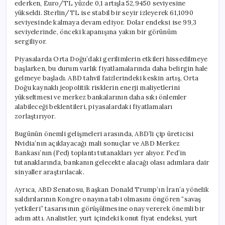
ederken, Euro/TL yüzde 0,1 artışla 52,9450 seviyesine
yükseldi. Sterlin/TL ise stabil bir seyir izleyerek 61,1090
seviyesinde kalmaya devam ediyor. Dolar endeksi ise 99,3
seviyelerinde, önceki kapanışına yakın bir görünüm
sergiliyor.
Piyasalarda Orta Doğu’daki gerilimlerin etkileri hissedilmeye
başlarken, bu durum varlık fiyatlamalarında daha belirgin hale
gelmeye başladı. ABD tahvil faizlerindeki keskin artış, Orta
Doğu kaynaklı jeopolitik risklerin enerji maliyetlerini
yükseltmesi ve merkez bankalarının daha sıkı önlemler
alabileceği beklentileri, piyasalardaki fiyatlamaları
zorlaştırıyor.
Bugünün önemli gelişmeleri arasında, ABD’li çip üreticisi
Nvidia’nın açıklayacağı mali sonuçlar ve ABD Merkez
Bankası’nın (Fed) toplantı tutanakları yer alıyor. Fed’in
tutanaklarında, bankanın gelecekte alacağı olası adımlara dair
sinyaller araştırılacak.
Ayrıca, ABD Senatosu, Başkan Donald Trump’ın İran’a yönelik
saldırılarının Kongre onayına tabi olmasını öngören “savaş
yetkileri” tasarısının görüşülmesine onay vererek önemli bir
adım attı. Analistler, yurt içindeki konut fiyat endeksi, yurt