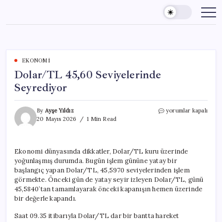
Skip
to
content
EKONOMI
Dolar/TL 45,60 Seviyelerinde
Seyrediyor
Dolar/TL
By
Ayşe Yıldız
yorumlar kapalı
45,60
20 Mayıs 2026
1 Min Read
Seviyelerinde
Seyrediyor
için
Ekonomi dünyasında dikkatler, Dolar/TL kuru üzerinde
yoğunlaşmış durumda. Bugün işlem gününe yatay bir
başlangıç yapan Dolar/TL, 45,5970 seviyelerinden işlem
görmekte. Önceki gün de yatay seyir izleyen Dolar/TL, günü
45,5840’tan tamamlayarak önceki kapanışın hemen üzerinde
bir değerle kapandı.
Saat 09.35 itibarıyla Dolar/TL dar bir bantta hareket