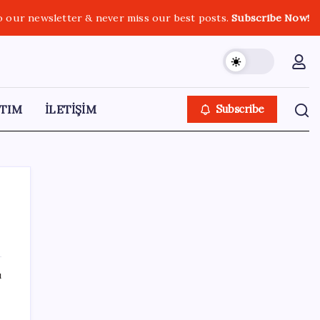
o our newsletter & never miss our best posts.
Subscribe Now!
TIM
İLETİŞİM
Subscribe
SON YAZILAR
ı
HUAWEI Yeni Ekosistem Ürünlerini
Duyurdu: Pura 90s, MatePad Air 2026 ve