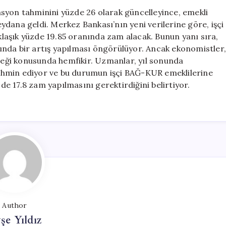
Beklentisi:
syon tahminini yüzde 26 olarak güncelleyince, emekli
Merkez
meydana geldi. Merkez Bankası’nın yeni verilerine göre, işçi
Bankası’ndan
laşık yüzde 19.85 oranında zam alacak. Bunun yanı sıra,
Yeni
ında bir artış yapılması öngörülüyor. Ancak ekonomistler
Tahmin
eği konusunda hemfikir. Uzmanlar, yıl sonunda
için
ahmin ediyor ve bu durumun işçi BAĞ-KUR emeklilerine
e 17.8 zam yapılmasını gerektirdiğini belirtiyor.
Author
şe Yıldız