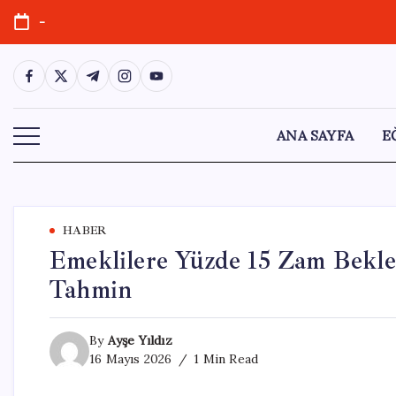
Skip
-
to
content
https://www.facebook.com/
https://twitter.com/
https://t.me/
https://www.instagram.com/
https://youtube.com/
ANA SAYFA
E
HABER
Emeklilere Yüzde 15 Zam Bekle
Tahmin
By
Ayşe Yıldız
16 Mayıs 2026
1 Min Read