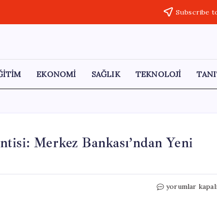
Subscribe t
ĞİTİM
EKONOMİ
SAĞLIK
TEKNOLOJİ
TANI
ntisi: Merkez Bankası’ndan Yeni
Emeklilere
yorumlar kapal
Yüzde
15
Zam