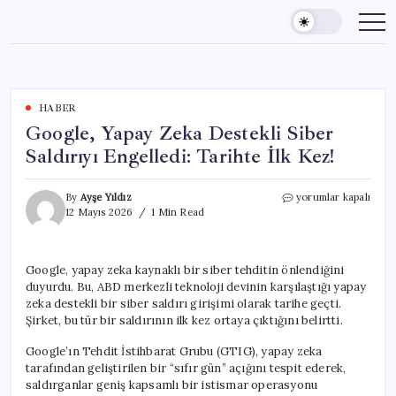
Skip
to
content
HABER
Google, Yapay Zeka Destekli Siber
Saldırıyı Engelledi: Tarihte İlk Kez!
Google,
By
Ayşe Yıldız
yorumlar kapalı
Yapay
12 Mayıs 2026
1 Min Read
Zeka
Destekli
Siber
Google, yapay zeka kaynaklı bir siber tehditin önlendiğini
Saldırıyı
duyurdu. Bu, ABD merkezli teknoloji devinin karşılaştığı yapay
Engelledi:
Tarihte
zeka destekli bir siber saldırı girişimi olarak tarihe geçti.
İlk
Şirket, bu tür bir saldırının ilk kez ortaya çıktığını belirtti.
Kez!
için
Google’ın Tehdit İstihbarat Grubu (GTIG), yapay zeka
tarafından geliştirilen bir “sıfır gün” açığını tespit ederek,
saldırganlar geniş kapsamlı bir istismar operasyonu