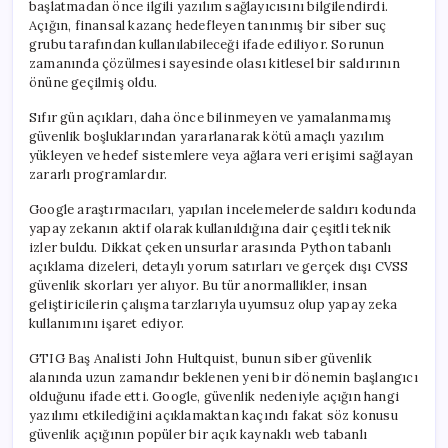
başlatmadan önce ilgili yazılım sağlayıcısını bilgilendirdi.
Açığın, finansal kazanç hedefleyen tanınmış bir siber suç
grubu tarafından kullanılabileceği ifade ediliyor. Sorunun
zamanında çözülmesi sayesinde olası kitlesel bir saldırının
önüne geçilmiş oldu.
Sıfır gün açıkları, daha önce bilinmeyen ve yamalanmamış
güvenlik boşluklarından yararlanarak kötü amaçlı yazılım
yükleyen ve hedef sistemlere veya ağlara veri erişimi sağlayan
zararlı programlardır.
Google araştırmacıları, yapılan incelemelerde saldırı kodunda
yapay zekanın aktif olarak kullanıldığına dair çeşitli teknik
izler buldu. Dikkat çeken unsurlar arasında Python tabanlı
açıklama dizeleri, detaylı yorum satırları ve gerçek dışı CVSS
güvenlik skorları yer alıyor. Bu tür anormallikler, insan
geliştiricilerin çalışma tarzlarıyla uyumsuz olup yapay zeka
kullanımını işaret ediyor.
GTIG Baş Analisti John Hultquist, bunun siber güvenlik
alanında uzun zamandır beklenen yeni bir dönemin başlangıcı
olduğunu ifade etti. Google, güvenlik nedeniyle açığın hangi
yazılımı etkilediğini açıklamaktan kaçındı fakat söz konusu
güvenlik açığının popüler bir açık kaynaklı web tabanlı