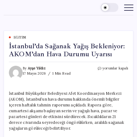
Skip
to
content
EĞITIM
İstanbul’da Sağanak Yağış Bekleniyor:
AKOM’dan Hava Durumu Uyarısı
İstanbul’da
By
Ayşe Yıldız
yorumlar kapalı
Sağanak
17 Mayıs 2026
1 Min Read
Yağış
Bekleniyor:
AKOM’dan
İstanbul Büyükşehir Belediyesi Afet Koordinasyon Merkezi
Hava
(AKOM), İstanbul’un hava durumu hakkında önemli bilgiler
Durumu
Uyarısı
içeren haftalık tahmin raporunu açıkladı. Rapora göre,
için
cumartesi akşamı başlayan serin ve yağışlı hava, pazar ve
pazartesi günleri de etkisini sürdürecek. Sıcaklıkların 21
derece civarında seyredeceği öngörülürken, aralıklı sağanak
yağışların görüleceği belirtiliyor.