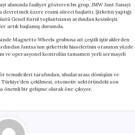
Çekiliyor
ayi alanında faaliyet gösteren bu grup, JMW Jant Sanayi
için
a’ya devretmek üzere resmi süreci başlattı. Şirketin yaptığı
üstü Genel Kurul toplantısının ardından kesinleşti.
emler artık başlamış durumda.
esinde Magnetto Wheels grubuna ait çeşitli iştiraklerden
rdından Jantsa’nın şirketteki hisselerinin oranının yüzde
tim ve operasyonel kontrolün tamamen yerli sermayeli
r temsilcileri tarafından, uluslararası dönüşüm ve
ubun Türkiye’den çekilmesi, otomotiv sektöründeki son
 önemli bir gelişme olarak öne çıkıyor.