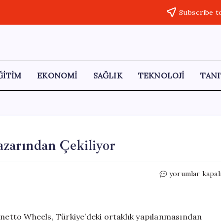
Subscribe t
ĞİTİM
EKONOMİ
SAĞLIK
TEKNOLOJİ
TANI
Pazarından Çekiliyor
İtalyan
yorumlar kapal
Jant
Üreticisi
Türkiye
Pazarından
agnetto Wheels, Türkiye’deki ortaklık yapılanmasından