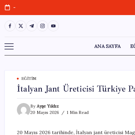
Skip
-
to
content
https://www.facebook.com/
https://twitter.com/
https://t.me/
https://www.instagram.com/
https://youtube.com/
ANA SAYFA
E
EĞITIM
İtalyan Jant Üreticisi Türkiye 
By
Ayşe Yıldız
20 Mayıs 2026
1 Min Read
20 Mayıs 2026 tarihinde, İtalyan jant üreticisi M