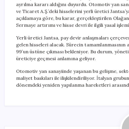
ayrılma kararı aldığını duyurdu. Otomotiv yan san
ve Ticaret A.Ş.’deki hisselerini yerli üretici Jants
açıklamaya göre, bu karar, gerçekleştirilen Olağan
Sermaye artırımı ve hisse devri ile ilgili yasal işl
Yerli üretici Jantsa, pay devir anlaşmaları çerçev
gelen hisseleri alacak. Sürecin tamamlanmasının a
99’un üstüne çıkması bekleniyor. Bu durum, yöne
üreticiye geçmesi anlamına geliyor.
Otomotiv yan sanayiinde yaşanan bu gelişme, sektö
maliyet baskıları ile ilişkilendiriliyor. İtalyan gr
dönemdeki yeniden yapılanma hareketleri arasında