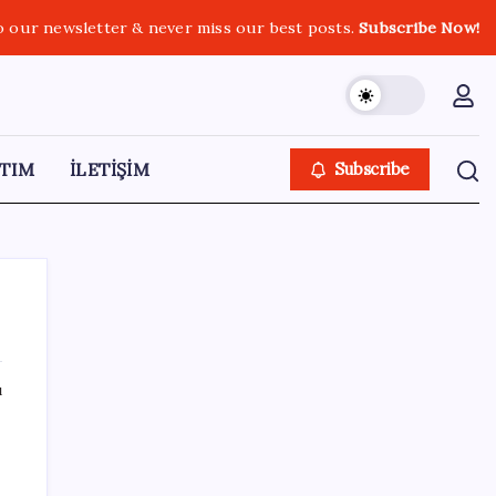
o our newsletter & never miss our best posts.
Subscribe Now!
TIM
İLETİŞİM
Subscribe
ı
SON YAZILAR
YENİ Partili Gezmiş’ten iktidara fındık
eleştirisi: ‘İktidar yöneticileri gece kurtla