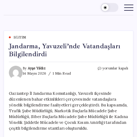
Skip
to
content
EĞITIM
Jandarma, Yavuzeli’nde Vatandaşları
Bilgilendirdi
Jandarma,
By
Ayşe Yıldız
yorumlar kapalı
Yavuzeli’nde
14 Mayıs 2026
1 Min Read
Vatandaşları
Bilgilendirdi
için
Gaziantep İl Jandarma Komutanlığı, Yavuzeli ilçesinde
düzenlenen bahar etkinlikleri çerçevesinde vatandaşlara
yönelik bilgilendirme faaliyetleri gerçekleştirdi. Bu kapsamda,
Trafik Şube Müdürlüğü, Narkotik Suçlarla Mücadele Şube
Müdürlüğü, Siber Suçlarla Mücadele Şube Müdürlüğü ile Kadına
Yönelik Şiddetle Mücadele ve Çocuk Kısım Amirliği tarafından
çeşitli bilgilendirme stantları oluşturuldu.