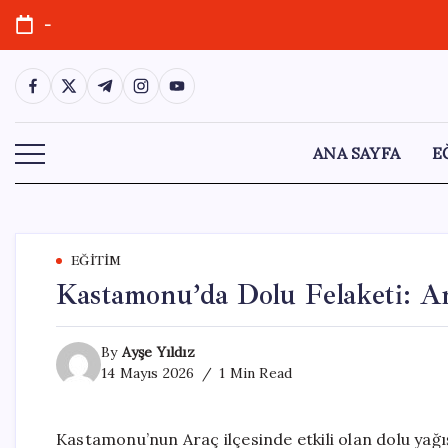
Skip
-
to
content
https://www.facebook.com/
https://twitter.com/
https://t.me/
https://www.instagram.com/
https://youtube.com/
ANA SAYFA
E
EĞITIM
Kastamonu’da Dolu Felaketi: Ar
By
Ayşe Yıldız
14 Mayıs 2026
1 Min Read
Kastamonu’nun Araç ilçesinde etkili olan dolu yağış