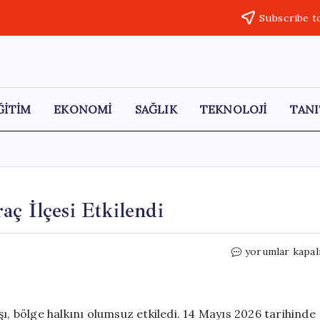
Subscribe t
ĞİTİM
EKONOMİ
SAĞLIK
TEKNOLOJİ
TANI
aç İlçesi Etkilendi
Kastamonu’da
yorumlar kapal
Dolu
Felaketi:
Araç
İlçesi
ı, bölge halkını olumsuz etkiledi. 14 Mayıs 2026 tarihinde