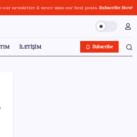
o our newsletter & never miss our best posts.
Subscribe Now!
TIM
İLETİŞİM
Subscribe
ı
SON YAZILAR
YENİ Partili Gezmiş’ten iktidara fındık
eleştirisi: ‘İktidar yöneticileri gece kurtla