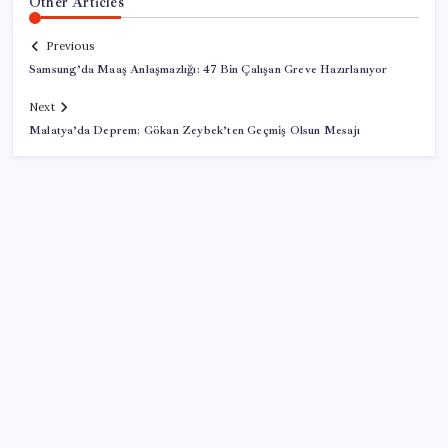
Other Articles
Previous
Samsung’da Maaş Anlaşmazlığı: 47 Bin Çalışan Greve Hazırlanıyor
Next
Malatya’da Deprem: Gökan Zeybek’ten Geçmiş Olsun Mesajı
SON YAZILAR
BDDK’den yatırım araçlarına yeni çerçeve: Bireysel
limitlerde kurallar sil baştan