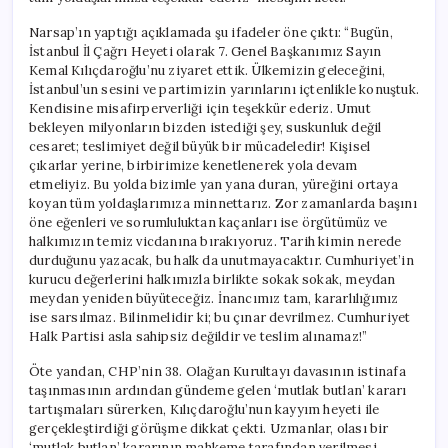
Narsap’ın yaptığı açıklamada şu ifadeler öne çıktı: “Bugün,
İstanbul İl Çağrı Heyeti olarak 7. Genel Başkanımız Sayın
Kemal Kılıçdaroğlu’nu ziyaret ettik. Ülkemizin geleceğini,
İstanbul’un sesini ve partimizin yarınlarını içtenlikle konuştuk.
Kendisine misafirperverliği için teşekkür ederiz. Umut
bekleyen milyonların bizden istediği şey, suskunluk değil
cesaret; teslimiyet değil büyük bir mücadeledir! Kişisel
çıkarlar yerine, birbirimize kenetlenerek yola devam
etmeliyiz. Bu yolda bizimle yan yana duran, yüreğini ortaya
koyan tüm yoldaşlarımıza minnettarız. Zor zamanlarda başını
öne eğenleri ve sorumluluktan kaçanları ise örgütümüz ve
halkımızın temiz vicdanına bırakıyoruz. Tarih kimin nerede
durduğunu yazacak, bu halk da unutmayacaktır. Cumhuriyet’in
kurucu değerlerini halkımızla birlikte sokak sokak, meydan
meydan yeniden büyüteceğiz. İnancımız tam, kararlılığımız
ise sarsılmaz. Bilinmelidir ki; bu çınar devrilmez. Cumhuriyet
Halk Partisi asla sahipsiz değildir ve teslim alınamaz!”
Öte yandan, CHP’nin 38. Olağan Kurultayı davasının istinafa
taşınmasının ardından gündeme gelen ‘mutlak butlan’ kararı
tartışmaları sürerken, Kılıçdaroğlu’nun kayyım heyeti ile
gerçekleştirdiği görüşme dikkat çekti. Uzmanlar, olası bir
‘mutlak butlan’ kararının mahkeme tarafından verilmesi