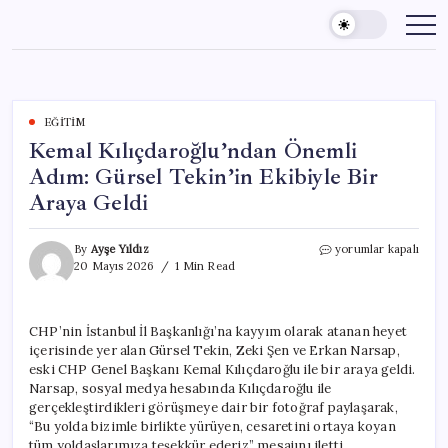
Skip
to
content
EĞITIM
Kemal Kılıçdaroğlu’ndan Önemli
Adım: Gürsel Tekin’in Ekibiyle Bir
Araya Geldi
Kemal
By
Ayşe Yıldız
yorumlar kapalı
Kılıçdaroğlu’ndan
20 Mayıs 2026
1 Min Read
Önemli
Adım:
Gürsel
CHP’nin İstanbul İl Başkanlığı’na kayyım olarak atanan heyet
Tekin’in
içerisinde yer alan Gürsel Tekin, Zeki Şen ve Erkan Narsap,
Ekibiyle
Bir
eski CHP Genel Başkanı Kemal Kılıçdaroğlu ile bir araya geldi.
Araya
Narsap, sosyal medya hesabında Kılıçdaroğlu ile
Geldi
gerçekleştirdikleri görüşmeye dair bir fotoğraf paylaşarak,
için
“Bu yolda bizimle birlikte yürüyen, cesaretini ortaya koyan
tüm yoldaşlarımıza teşekkür ederiz” mesajını iletti.