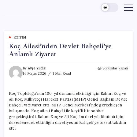
Skip
to
content
EĞITIM
Koç Ailesi’nden Devlet Bahçeli’ye
Anlamlı Ziyaret
Koç
By
Ayşe Yıldız
yorumlar kapalı
Ailesi’nden
14 Mayıs 2026
1 Min Read
Devlet
Bahçeli’ye
Anlamlı
Koç Topluluğu’nun 100. yıl dönümü etkinliği için Rahmi Koç ve
Ziyaret
Ali Koç, Milliyetçi Hareket Partisi (MHP) Genel Başkanı Devlet
için
Bahçeli’yi ziyaret etti. MHP Genel Merkezi’nde gerçekleşen
buluşmada, Koç ailesi Bahçeli ile keyifli bir sohbet
gerçekleştirdi. Rahmi Koç ve Ali Koç, bu özel yıl dönümü için
düzenlenecek etkinliğin davetiyesini Bahçeli’ye bizzat takdim
etti.