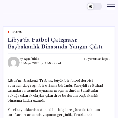
Skip
to
content
EĞITIM
Libya’da Futbol Çatışması:
Başbakanlık Binasında Yangın Çıktı
Libya’da
By
Ayşe Yıldız
yorumlar kapalı
Futbol
15 Mayıs 2026
1 Min Read
Çatışması:
Başbakanlık
Binasında
Libya’nın başkenti Trablus, büyük bir futbol derbisi
Yangın
sonrasında gergin bir ortama büründü. Suveyhli ve İttihad
Çıktı
için
takımları arasında oynanan maçın ardından taraftarlar
sokağa çıkarak olaylar çıkardı ve bu durum başbakanlık
binasına kadar uzandı.
Yerel kaynaklardan elde edilen bilgilere göre, iki takımın
taraftarları arasında yaşanan gerginlik, Trablus’taki