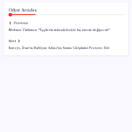
Other Articles
Previous
Mehmet Türkmen: “İşçilerin mücadelesiyle bu sistem değişecek”
Next
Kuveyt, İran’ın Bubiyan Adası’na Sızma Girişimini Protesto Etti
SON YAZILAR
YENİ Partili Gezmiş’ten iktidara fındık eleştirisi: