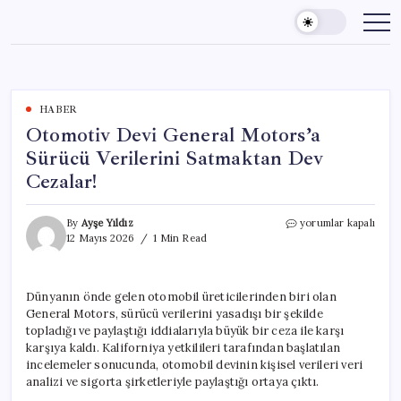
Skip
to
content
HABER
Otomotiv Devi General Motors’a
Sürücü Verilerini Satmaktan Dev
Cezalar!
Otomotiv
By
Ayşe Yıldız
yorumlar kapalı
Devi
12 Mayıs 2026
1 Min Read
General
Motors’a
Sürücü
Dünyanın önde gelen otomobil üreticilerinden biri olan
Verilerini
General Motors, sürücü verilerini yasadışı bir şekilde
Satmaktan
Dev
topladığı ve paylaştığı iddialarıyla büyük bir ceza ile karşı
Cezalar!
karşıya kaldı. Kaliforniya yetkilileri tarafından başlatılan
için
incelemeler sonucunda, otomobil devinin kişisel verileri veri
analizi ve sigorta şirketleriyle paylaştığı ortaya çıktı.