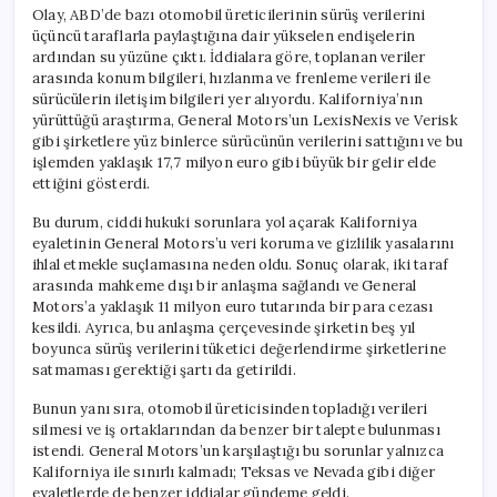
Olay, ABD’de bazı otomobil üreticilerinin sürüş verilerini
üçüncü taraflarla paylaştığına dair yükselen endişelerin
ardından su yüzüne çıktı. İddialara göre, toplanan veriler
arasında konum bilgileri, hızlanma ve frenleme verileri ile
sürücülerin iletişim bilgileri yer alıyordu. Kaliforniya’nın
yürüttüğü araştırma, General Motors’un LexisNexis ve Verisk
gibi şirketlere yüz binlerce sürücünün verilerini sattığını ve bu
işlemden yaklaşık 17,7 milyon euro gibi büyük bir gelir elde
ettiğini gösterdi.
Bu durum, ciddi hukuki sorunlara yol açarak Kaliforniya
eyaletinin General Motors’u veri koruma ve gizlilik yasalarını
ihlal etmekle suçlamasına neden oldu. Sonuç olarak, iki taraf
arasında mahkeme dışı bir anlaşma sağlandı ve General
Motors’a yaklaşık 11 milyon euro tutarında bir para cezası
kesildi. Ayrıca, bu anlaşma çerçevesinde şirketin beş yıl
boyunca sürüş verilerini tüketici değerlendirme şirketlerine
satmaması gerektiği şartı da getirildi.
Bunun yanı sıra, otomobil üreticisinden topladığı verileri
silmesi ve iş ortaklarından da benzer bir talepte bulunması
istendi. General Motors’un karşılaştığı bu sorunlar yalnızca
Kaliforniya ile sınırlı kalmadı; Teksas ve Nevada gibi diğer
eyaletlerde de benzer iddialar gündeme geldi.