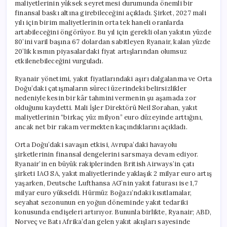
maliyetlerinin yüksek seyretmesi durumunda önemli bir
finansal baskı altına girebileceğini açıkladı. Şirket, 2027 mali
yılı için birim maliyetlerinin orta tek haneli oranlarda
artabileceğini öngörüyor. Bu yıl için gerekli olan yakıtın yüzde
80’ini varil başına 67 dolardan sabitleyen Ryanair, kalan yüzde
20’lik kısmın piyasalardaki fiyat artışlarından olumsuz
etkilenebileceğini vurguladı.
Ryanair yönetimi, yakıt fiyatlarındaki aşırı dalgalanma ve Orta
Doğu’daki çatışmaların süreci üzerindeki belirsizlikler
nedeniyle kesin bir kâr tahmini vermenin şu aşamada zor
olduğunu kaydetti. Mali İşler Direktörü Neil Sorahan, yakıt
maliyetlerinin “birkaç yüz milyon” euro düzeyinde arttığını,
ancak net bir rakam vermekten kaçındıklarını açıkladı.
Orta Doğu’daki savaşın etkisi, Avrupa’daki havayolu
şirketlerinin finansal dengelerini sarsmaya devam ediyor.
Ryanair’in en büyük rakiplerinden British Airways’in çatı
şirketi IAG SA, yakıt maliyetlerinde yaklaşık 2 milyar euro artış
yaşarken, Deutsche Lufthansa AG’nin yakıt faturası ise 1,7
milyar euro yükseldi. Hürmüz Boğazı’ndaki kısıtlamalar,
seyahat sezonunun en yoğun döneminde yakıt tedariki
konusunda endişeleri artırıyor. Bununla birlikte, Ryanair; ABD,
Norveç ve Batı Afrika’dan gelen yakıt akışları sayesinde