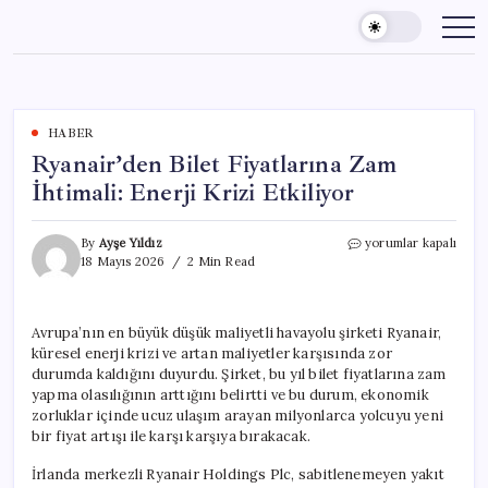
Skip
to
content
HABER
Ryanair’den Bilet Fiyatlarına Zam
İhtimali: Enerji Krizi Etkiliyor
Ryanair’den
By
Ayşe Yıldız
yorumlar kapalı
Bilet
18 Mayıs 2026
2 Min Read
Fiyatlarına
Zam
İhtimali:
Avrupa’nın en büyük düşük maliyetli havayolu şirketi Ryanair,
Enerji
küresel enerji krizi ve artan maliyetler karşısında zor
Krizi
Etkiliyor
durumda kaldığını duyurdu. Şirket, bu yıl bilet fiyatlarına zam
için
yapma olasılığının arttığını belirtti ve bu durum, ekonomik
zorluklar içinde ucuz ulaşım arayan milyonlarca yolcuyu yeni
bir fiyat artışı ile karşı karşıya bırakacak.
İrlanda merkezli Ryanair Holdings Plc, sabitlenemeyen yakıt