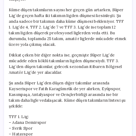
Veda
Etti
Küme düşen takımların sayısı her geçen gün artarken, Süper
için
Lig’de geçen hafta iki takımın ligden düşmesi kesinleşti. Şu
anda sadece bir takımın daha küme düşmesi bekleniyor. TFF
1. Lig’de 4, TFF 2. Lig’de 7 ve TFF 3. Lig’de ise toplam 12
takım ligden düşerek profesyonel liglerden veda etti. Bu
durumda, toplamda 25 takım, amatör liglerde mücadele etmek
üzere yola çıkmış olacak.
Dikkat çeken bir diğer nokta ise, geçmişte Süper Lig’de
mücadele eden köklü takımların ligden düşmesiydi. TFF 3.
Lig’den düşen takımlar, gelecek sezondan itibaren Bölgesel
Amatör Lig’de yer alacaklar.
Şu anda Süper Lig’den düşen diğer takımlar arasında
Kayserispor ve Fatih Karagümrük de yer alırken, Eyüpspor,
Kasımpaşa, Antalyaspor ve Gençlerbirliği arasında ise bir
takım daha ligle vedalaşacak. Küme düşen takımların listesi şu
şekilde:
TFF 1. Lig:
– Adana Demirspor
– Serik Spor
– Hatayspor