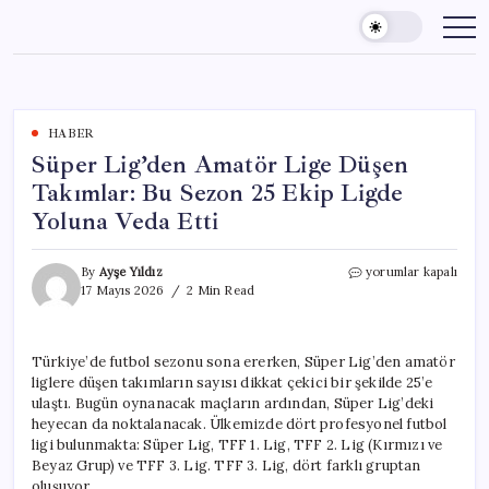
Skip
to
content
HABER
Süper Lig’den Amatör Lige Düşen
Takımlar: Bu Sezon 25 Ekip Ligde
Yoluna Veda Etti
Süper
By
Ayşe Yıldız
yorumlar kapalı
Lig’den
17 Mayıs 2026
2 Min Read
Amatör
Lige
Düşen
Türkiye’de futbol sezonu sona ererken, Süper Lig’den amatör
Takımlar:
liglere düşen takımların sayısı dikkat çekici bir şekilde 25’e
Bu
Sezon
ulaştı. Bugün oynanacak maçların ardından, Süper Lig’deki
25
heyecan da noktalanacak. Ülkemizde dört profesyonel futbol
Ekip
ligi bulunmakta: Süper Lig, TFF 1. Lig, TFF 2. Lig (Kırmızı ve
Ligde
Beyaz Grup) ve TFF 3. Lig. TFF 3. Lig, dört farklı gruptan
Yoluna
oluşuyor.