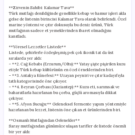
**Zirvenin Sahibi: Kalamar Tava**
Türk mutfağı denildiğinde genellikle kebap ve hamur işleri akla
gelse de listenin birincisi Kalamar Tava olarak belirlendi. Özel
marine yöntemi ve çıtır dokusuyla bu deniz ürünü, Türk
mutfağının sadece et yemeklerinden ibaret olmadığını
kanıtladı.
**Yöresel Lezzetler Listede**
Listede, şehirlerle özdeşleşmiş pek çok ikonik tat da üst
sıralarda yer aldı:
– **2. Cağ Kebabı (Erzurum/Oltu):** Yatay şişte pişirilen kuzu
etiyle Türk kebap kültürünün en özel örneklerinden biri.
– **3. Antakya Künefesi:** Uzayan peyniri ve çıtır kadayıfıyla
tatlı kategorisinde öne çıkıyor.
– **4. Beyran Çorbası (Gaziantep):** Kuzu eti, sarımsak ve
baharatlarla hazırlanan bu çorba, güçlü aromasıyla dikkat
çekiyor.
– **5. Afyon Sucuğu:** Geleneksel fermente yapım yöntemiyle
hazırlanan bu lezzet, listenin öne çıkan et ürünlerinden biri.
**Osmanlı Mutfağından Gelenekler**
Saray mutfağından günümüze ulaşan tarifler de listede önemli
bir yer aldı: