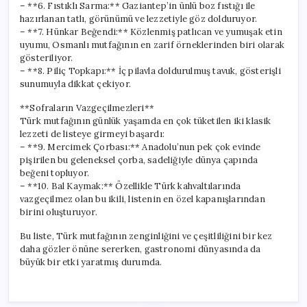
– **6. Fıstıklı Sarma:** Gaziantep’in ünlü boz fıstığı ile
hazırlanan tatlı, görünümü ve lezzetiyle göz dolduruyor.
– **7. Hünkar Beğendi:** Közlenmiş patlıcan ve yumuşak etin
uyumu, Osmanlı mutfağının en zarif örneklerinden biri olarak
gösteriliyor.
– **8. Piliç Topkapı:** İç pilavla doldurulmuş tavuk, gösterişli
sunumuyla dikkat çekiyor.
**Sofraların Vazgeçilmezleri**
Türk mutfağının günlük yaşamda en çok tüketilen iki klasik
lezzeti de listeye girmeyi başardı:
– **9. Mercimek Çorbası:** Anadolu’nun pek çok evinde
pişirilen bu geleneksel çorba, sadeliğiyle dünya çapında
beğeni topluyor.
– **10. Bal Kaymak:** Özellikle Türk kahvaltılarında
vazgeçilmez olan bu ikili, listenin en özel kapanışlarından
birini oluşturuyor.
Bu liste, Türk mutfağının zenginliğini ve çeşitliliğini bir kez
daha gözler önüne sererken, gastronomi dünyasında da
büyük bir etki yaratmış durumda.