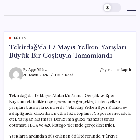
Skip
to
content
EĞITIM
Tekirdağ’da 19 Mayıs Yelken Yarışları
Büyük Bir Coşkuyla Tamamlandı
Tekirdağ’da
By
Ayşe Yıldız
yorumlar kapalı
19
20 Mayıs 2026
1 Min Read
Mayıs
Yelken
Yarışları
Tekirdağ’da, 19 Mayıs Atatürk’ü Anma, Gençlik ve Spor
Büyük
Bayramı etkinlikleri çerçevesinde gerçekleştirilen yelken
Bir
Coşkuyla
yarışları başarıyla sona erdi. Tekirdağ Yelken Spor Kulübü ev
Tamamlandı
sahipliğinde düzenlenen etkinlikte toplam 39 sporcu mücadele
için
etti. Yarışlar, Marmara Denizi’nin güzel manzarasında
optimist, ILCA ve 420 kategorilerinde gerçekleştirildi.
Yarışların ardından düzenlenen ödül töreninde, Türkiye