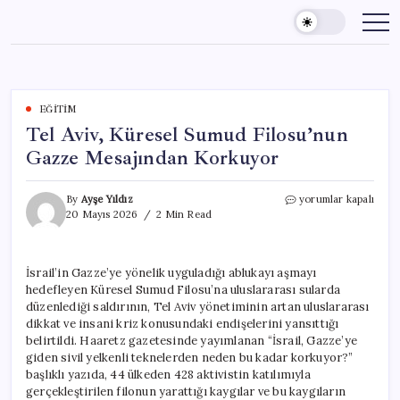
Skip
to
content
EĞITIM
Tel Aviv, Küresel Sumud Filosu’nun
Gazze Mesajından Korkuyor
Tel
By
Ayşe Yıldız
yorumlar kapalı
Aviv,
20 Mayıs 2026
2 Min Read
Küresel
Sumud
Filosu’nun
İsrail’in Gazze’ye yönelik uyguladığı ablukayı aşmayı
Gazze
hedefleyen Küresel Sumud Filosu’na uluslararası sularda
Mesajından
Korkuyor
düzenlediği saldırının, Tel Aviv yönetiminin artan uluslararası
için
dikkat ve insani kriz konusundaki endişelerini yansıttığı
belirtildi. Haaretz gazetesinde yayımlanan “İsrail, Gazze’ye
giden sivil yelkenli teknelerden neden bu kadar korkuyor?”
başlıklı yazıda, 44 ülkeden 428 aktivistin katılımıyla
gerçekleştirilen filonun yarattığı kaygılar ve bu kaygıların