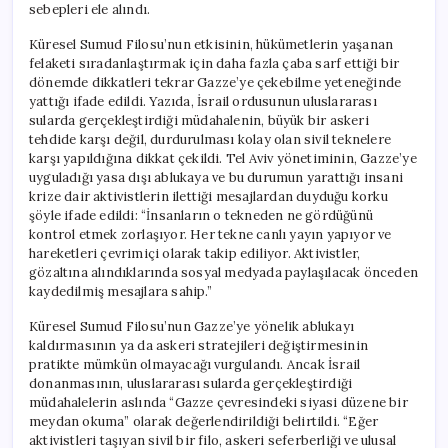
sebepleri ele alındı.
Küresel Sumud Filosu’nun etkisinin, hükümetlerin yaşanan
felaketi sıradanlaştırmak için daha fazla çaba sarf ettiği bir
dönemde dikkatleri tekrar Gazze’ye çekebilme yeteneğinde
yattığı ifade edildi. Yazıda, İsrail ordusunun uluslararası
sularda gerçekleştirdiği müdahalenin, büyük bir askeri
tehdide karşı değil, durdurulması kolay olan sivil teknelere
karşı yapıldığına dikkat çekildi. Tel Aviv yönetiminin, Gazze’ye
uyguladığı yasa dışı ablukaya ve bu durumun yarattığı insani
krize dair aktivistlerin ilettiği mesajlardan duyduğu korku
şöyle ifade edildi: “İnsanların o tekneden ne gördüğünü
kontrol etmek zorlaşıyor. Her tekne canlı yayın yapıyor ve
hareketleri çevrimiçi olarak takip ediliyor. Aktivistler,
gözaltına alındıklarında sosyal medyada paylaşılacak önceden
kaydedilmiş mesajlara sahip.”
Küresel Sumud Filosu’nun Gazze’ye yönelik ablukayı
kaldırmasının ya da askeri stratejileri değiştirmesinin
pratikte mümkün olmayacağı vurgulandı. Ancak İsrail
donanmasının, uluslararası sularda gerçekleştirdiği
müdahalelerin aslında “Gazze çevresindeki siyasi düzene bir
meydan okuma” olarak değerlendirildiği belirtildi. “Eğer
aktivistleri taşıyan sivil bir filo, askeri seferberliği ve ulusal