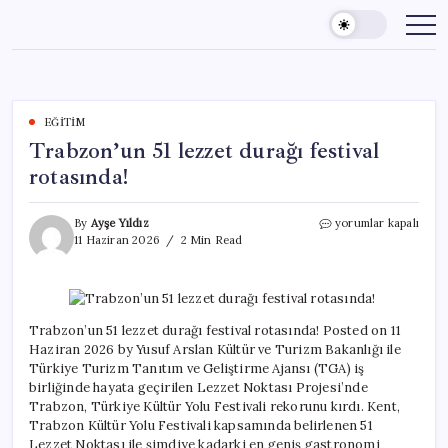
Skip
to
content
EĞITIM
Trabzon’un 51 lezzet durağı festival
rotasında!
Trabzon’un
By
Ayşe Yıldız
yorumlar kapalı
51
11 Haziran 2026
2 Min Read
lezzet
durağı
festival
rotasında!
için
Trabzon’un 51 lezzet durağı festival rotasında! Posted on 11
Haziran 2026 by Yusuf Arslan Kültür ve Turizm Bakanlığı ile
Türkiye Turizm Tanıtım ve Geliştirme Ajansı (TGA) iş
birliğinde hayata geçirilen Lezzet Noktası Projesi’nde
Trabzon, Türkiye Kültür Yolu Festivali rekorunu kırdı. Kent,
Trabzon Kültür Yolu Festivali kapsamında belirlenen 51
Lezzet Noktası ile şimdiye kadarki en geniş gastronomi