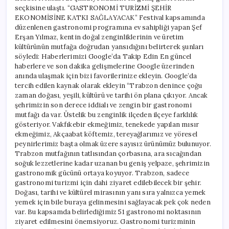
seçkisine ulaştı. “GASTRONOMİ TURİZMİ ŞEHİR
EKONOMİSİNE KATKI SAĞLAYACAK” Festival kapsamında
düzenlenen gastronomi programına ev sahipliği yapan Şef
Erşan Yılmaz, kentin doğal zenginliklerinin ve üretim
kültürünün mutfağa doğrudan yansıdığını belirterek şunları
söyledi: Haberlerimizi Google’da Takip Edin En güncel
haberlere ve son dakika gelişmelerine Google üzerinden
anında ulaşmak için bizi favorilerinize ekleyin. Google’da
tercih edilen kaynak olarak ekleyin “Trabzon denince çoğu
zaman doğası, yeşili, kültürü ve tarihi ön plana çıkıyor. Ancak
şehrimizin son derece iddialı ve zengin bir gastronomi
mutfağı da var. Üstelik bu zenginlik ilçeden ilçeye farklılık
gösteriyor. Vakfıkebir ekmeğimiz, tenekede yapılan mısır
ekmeğimiz, Akçaabat köftemiz, tereyağlarımız ve yöresel
peynirlerimiz başta olmak üzere sayısız ürünümüz bulunuyor.
Trabzon mutfağının tatlısından çorbasına, ara sıcağından
soğuk lezzetlerine kadar uzanan bu geniş yelpaze, şehrimizin
gastronomik gücünü ortaya koyuyor. Trabzon, sadece
gastronomi turizmi için dahi ziyaret edilebilecek bir şehir.
Doğası, tarihi ve kültürel mirasının yanı sıra yalnızca yemek
yemek için bile buraya gelinmesini sağlayacak pek çok neden
var. Bu kapsamda belirlediğimiz 51 gastronomi noktasının
ziyaret edilmesini önemsiyoruz. Gastronomi turizminin