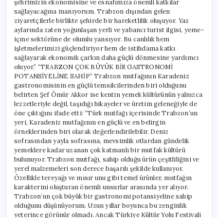
şehrimizin ekonomisine ve esnafımıza önemli katkılar
sağlayacağına inanıyorum. Trabzon dışından gelen
ziyaretçilerle birlikte şehirde bir hareketlilik oluşuyor. Yaz
aylarında zaten yoğunlaşan yerli ve yabancı turist ilgisi, yeme-
içme sektörüne de olumlu yansıyor. Bu canlılık hem
işletmelerimizi güçlendiriyor hem de istihdama katkı
sağlayarak ekonomik çarkın daha güçlü dönmesine yardımcı
oluyor.” “TRABZON ÇOK BÜYÜK BİR GASTRONOMİ
POTANSİYELİNE SAHİP” Trabzon mutfağının Karadeniz
gastronomisinin en güçlü temsilcilerinden biri olduğunu
belirten Şef Ömür Akkor ise kentin yemek kültürünün yalnızca
lezzetleriyle değil, taşıdığı hikayeler ve üretim geleneğiyle de
öne çıktığını ifade etti: “Türk mutfağı içerisinde Trabzon’un
yeri, Karadeniz mutfağının en güçlü ve en belirgin
örneklerinden biri olarak değerlendirilebilir. Deniz
sofrasından yayla sofrasına, mevsimlik otlardan gündelik
yemeklere kadar uzanan çok katmanlı bir mutfak kültürü
bulunuyor. Trabzon mutfağı, sahip olduğu ürün çeşitliliğini ve
yerel malzemeleri son derece başarılı şekilde kullanıyor.
Özellikle tereyağı ve mısır unu gibi temel ürünler, mutfağın
karakterini oluşturan önemli unsurlar arasında yer alıyor.
Trabzon’un çok büyük bir gastronomi potansiyeline sahip
olduğunu düşünüyorum. Uzun yıllar boyunca bu zenginlik
yeterince görünür olmadı. Ancak Türkiye Kültür Yolu Festivali