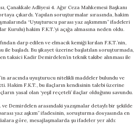
Kadın
sı, Çanakkale Adliyesi 4. Ağır Ceza Mahkemesi Başkanı
Hakim
 ortaya çıkardı. Yapılan soruşturmalar sırasında, hakim
Hakkında
jlaşmalarında “Uyuşturucu parası yaz aşkımmm” ifadeleri
Şok
lar Kurulu) hakim F.K.T.’yi açığa almasına neden oldu.
Gelişmeler
için
ndan darp edilen ve elmacık kemiği kırılan F.K.T.’nin,
su ile başladı. Bu şikayet üzerine başlatılan soruşturmada,
elen taksici Kadir Demirdelen’in teknik takibe alınması ile
in aracında uyuşturucu nitelikli maddeler bulundu ve
ti. Hakim F.K.T., bu ilaçların kendisinin talebi üzerine
ların yasal olan ‘yeşil reçeteli’ ilaçlar olduğunu savundu.
 ve Demirdelen arasındaki yazışmalar detaylı bir şekilde
parası yaz aşkım” ifadesinin, soruşturma dosyasında en
ddialara göre, mesajlaşmalarda şu ifadeler yer aldı: