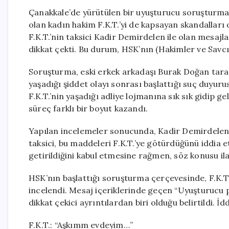
Çanakkale’de yürütülen bir uyuşturucu soruşturma
olan kadın hakim F.K.T.’yi de kapsayan skandalları
F.K.T.’nin taksici Kadir Demirdelen ile olan mesa
dikkat çekti. Bu durum, HSK’nın (Hakimler ve Savcı
Soruşturma, eski erkek arkadaşı Burak Doğan tarafı
yaşadığı şiddet olayı sonrası başlattığı suç duyuru
F.K.T.’nin yaşadığı adliye lojmanına sık sık gidip g
süreç farklı bir boyut kazandı.
Yapılan incelemeler sonucunda, Kadir Demirdelen’
taksici, bu maddeleri F.K.T.’ye götürdüğünü iddia et
getirildiğini kabul etmesine rağmen, söz konusu ilaç
HSK’nın başlattığı soruşturma çerçevesinde, F.K.T.
incelendi. Mesaj içeriklerinde geçen “Uyuşturucu 
dikkat çekici ayrıntılardan biri olduğu belirtildi. İ
F.K.T.: “Aşkımm evdeyim…”