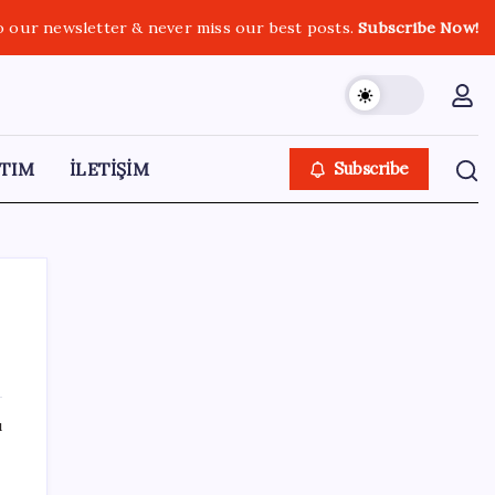
o our newsletter & never miss our best posts.
Subscribe Now!
TIM
İLETİŞİM
Subscribe
SON YAZILAR
ı
YENİ Partili Gezmiş’ten iktidara fındık
eleştirisi: ‘İktidar yöneticileri gece kurtla