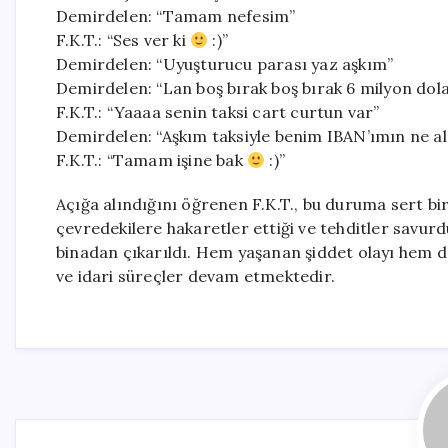
Demirdelen: “Tamam nefesim”
F.K.T.: “Ses ver ki
:)”
Demirdelen: “Uyuşturucu parası yaz aşkım”
Demirdelen: “Lan boş bırak boş bırak 6 milyon dol
F.K.T.: “Yaaaa senin taksi cart curtun var”
Demirdelen: “Aşkım taksiyle benim IBAN’ımın ne al
F.K.T.: “Tamam işine bak
:)”
Açığa alındığını öğrenen F.K.T., bu duruma sert bir 
çevredekilere hakaretler ettiği ve tehditler savurd
binadan çıkarıldı. Hem yaşanan şiddet olayı hem de 
ve idari süreçler devam etmektedir.