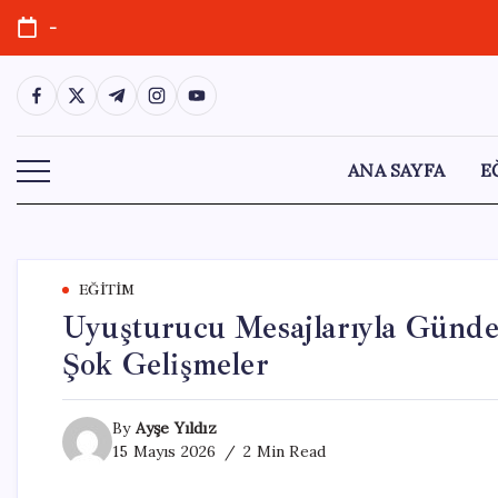
Skip
-
to
content
https://www.facebook.com/
https://twitter.com/
https://t.me/
https://www.instagram.com/
https://youtube.com/
ANA SAYFA
E
EĞITIM
Uyuşturucu Mesajlarıyla Gün
Şok Gelişmeler
By
Ayşe Yıldız
15 Mayıs 2026
2 Min Read