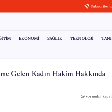
Subscribe t
ĞİTİM
EKONOMİ
SAĞLIK
TEKNOLOJİ
TANI
deme Gelen Kadın Hakim Hakkında
Uyuşturucu
yorumlar kapal
Mesajlarıyla
Gündeme
Gelen