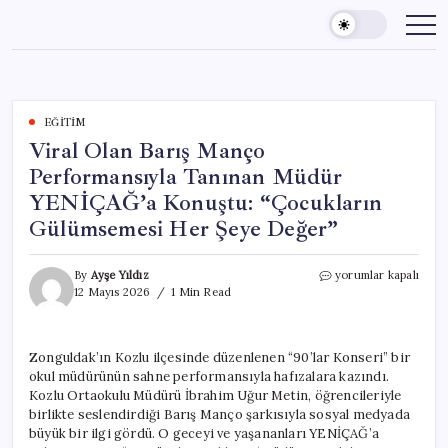
Skip
to
content
EĞITIM
Viral Olan Barış Manço
Performansıyla Tanınan Müdür
YENİÇAĞ’a Konuştu: “Çocukların
Gülümsemesi Her Şeye Değer”
Viral
By
Ayşe Yıldız
yorumlar kapalı
Olan
12 Mayıs 2026
1 Min Read
Barış
Manço
Performansıyla
Zonguldak’ın Kozlu ilçesinde düzenlenen “90’lar Konseri” bir
Tanınan
okul müdürünün sahne performansıyla hafızalara kazındı.
Müdür
YENİÇAĞ’a
Kozlu Ortaokulu Müdürü İbrahim Uğur Metin, öğrencileriyle
Konuştu:
birlikte seslendirdiği Barış Manço şarkısıyla sosyal medyada
“Çocukların
büyük bir ilgi gördü. O geceyi ve yaşananları YENİÇAĞ’a
Gülümsemesi