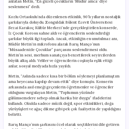
anlatan Metin, “En güzeli çocukların ‘Müdür amca’ diye
Her
seslenmesi” dedi.
Şeye
Değer”
Kozlu Ortaokulu’nda düzenlenen etkinlik, 90’lı yılların nostaljik
için
şarkılarıyla doluydu. Zonguldak Bülent Ecevit Üniversitesi
Sezai Karakoç Kültür Merkezi’nde gerçekleştirilen konserde,
İz Çocuk Korosu sahne aldı ve öğrencilerin seslendirdiği
şarkılar büyük ilgi topladı. Ancak, etkinliğin en unutulmaz anı,
Müdür Metin’in mikrofonu alarak Barış Manço’nun
“Müsaadenizle Çocuklar” parçasını seslendirmesi oldu.
Metin’in sesi, merhum sanatçıya benzetilerek seyircilerden
büyük alkış aldı. Veliler ve öğrencilerin coşkuyla eşlik ettiği
anlar, sosyal medyada hızla yayıldı.
Metin, “Aslında sadece kısa bir bölüm söylemeyi planlamıştım
ama heyecana kapılıp devam ettik” diye konuştu. Konserin
arkasında asıl emeği geçenlerin öğretmenler ve öğrenciler
olduğunu vurgulayan Metin, “Toplumun yüzünde
gülümsemelere sebep olmak harika bir duygu” ifadelerini
kullandı. Okulda sadece müzik değil, spor etkinlikleri, doğa
yürüyüşleri ve ağaç dikme gibi pek çok faaliyetin de yapıldığını
belirtti.
Barış Manço’nun şarkısını özel olarak seçtiklerini dile getiren