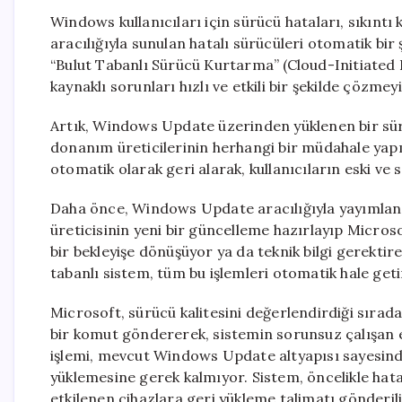
Windows kullanıcıları için sürücü hataları, sıkın
aracılığıyla sunulan hatalı sürücüleri otomatik bir şe
“Bulut Tabanlı Sürücü Kurtarma” (Cloud-Initiated 
kaynaklı sorunları hızlı ve etkili bir şekilde çözmey
Artık, Windows Update üzerinden yüklenen bir sürü
donanım üreticilerinin herhangi bir müdahale yap
otomatik olarak geri alarak, kullanıcıların eski 
Daha önce, Windows Update aracılığıyla yayımlan
üreticisinin yeni bir güncelleme hazırlayıp Microso
bir bekleyişe dönüşüyor ya da teknik bilgi gerekti
tabanlı sistem, tüm bu işlemleri otomatik hale geti
Microsoft, sürücü kalitesini değerlendirdiği sıra
bir komut göndererek, sistemin sorunsuz çalışan 
işlemi, mevcut Windows Update altyapısı sayesinde g
yüklemesine gerek kalmıyor. Sistem, öncelikle hatalı
etkilenen cihazlara geri yükleme talimatı gönderil