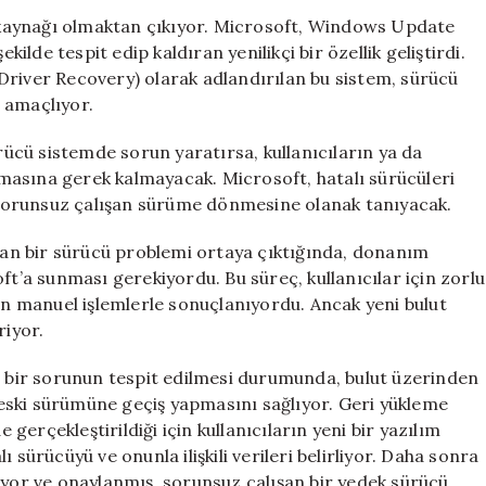
Hatalı
tı kaynağı olmaktan çıkıyor. Microsoft, Windows Update
Sürücüler
kilde tespit edip kaldıran yenilikçi bir özellik geliştirdi.
Artık
Driver Recovery) olarak adlandırılan bu sistem, sürücü
Otomatik
i amaçlıyor.
Olarak
Düzelecek
cü sistemde sorun yaratırsa, kullanıcıların ya da
için
masına gerek kalmayacak. Microsoft, hatalı sürücüleri
ve sorunsuz çalışan sürüme dönmesine olanak tanıyacak.
an bir sürücü problemi ortaya çıktığında, donanım
ft’a sunması gerekiyordu. Bu süreç, kullanıcılar için zorlu
ren manuel işlemlerle sonuçlanıyordu. Ancak yeni bulut
riyor.
da bir sorunun tespit edilmesi durumunda, bulut üzerinden
eski sürümüne geçiş yapmasını sağlıyor. Geri yükleme
erçekleştirildiği için kullanıcıların yeni bir yazılım
 sürücüyü ve onunla ilişkili verileri belirliyor. Daha sonra
iyor ve onaylanmış, sorunsuz çalışan bir yedek sürücü