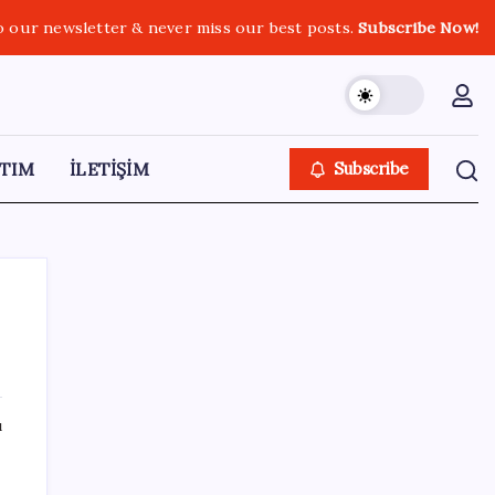
o our newsletter & never miss our best posts.
Subscribe Now!
TIM
İLETİŞİM
Subscribe
SON YAZILAR
ı
YENİ Partili Gezmiş’ten iktidara fındık
eleştirisi: ‘İktidar yöneticileri gece kurtla