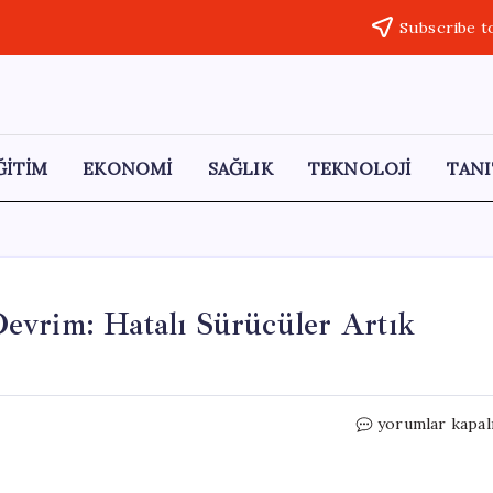
Subscribe t
ĞİTİM
EKONOMİ
SAĞLIK
TEKNOLOJİ
TANI
evrim: Hatalı Sürücüler Artık
Windows
yorumlar kapal
Güncellemeleri
İçin
Devrim: