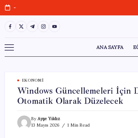
Skip
-
to
content
https://www.facebook.com/
https://twitter.com/
https://t.me/
https://www.instagram.com/
https://youtube.com/
ANA SAYFA
E
EKONOMI
Windows Güncellemeleri İçin D
Otomatik Olarak Düzelecek
By
Ayşe Yıldız
13 Mayıs 2026
1 Min Read