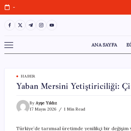
Skip
-
to
content
https://www.facebook.com/
https://twitter.com/
https://t.me/
https://www.instagram.com/
https://youtube.com/
ANA SAYFA
E
HABER
Yaban Mersini Yetiştiriciliği: Ç
By
Ayşe Yıldız
17 Mayıs 2026
1 Min Read
Türkiye’de tarımsal üretimde yenilikçi bir değişim