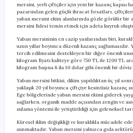
mersini, yerli çiftçiler için yeni bir kazanç kapısı
pazarından gelen güçlü ihracat fırsatları, çiftçil
yaban mersini ekim alanlarında gözle görülür bir a
mersini fidesi temin etmek için adeta kuyruk oluşt
Yaban mersininin en cazip yanlarından biri, kurakl
uzun yıllar boyunca düzenli kazanç sağlamasıdır. Y
tercih edilmesini destekleyen bir diğer önemli uns
kilogram fiyatı kaliteye göre 750 TL ile 1200 TL a
kilogram başına 8 ila 10 dolar gibi önemli bir döviz
Yaban mersini bitkisi, dikim yapıldıktan üç yıl so
yaklaşık 20 yıl boyunca çiftçiye kesintisiz kazanç
Ege bölgelerinde yaban mersini ekimi giderek yay
sağlarken, organik madde açısından zengin ve asi
sulama yöntemi ile yetiştirildiği için geleneksel t
Küresel iklim değişikliği ve kuraklıkla mücadele ede
sunmaktadır. Yaban mersini yalnızca gıda sektörü