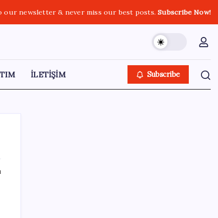
o our newsletter & never miss our best posts.
Subscribe Now!
TIM
İLETİŞİM
Subscribe
ı
SON YAZILAR
YENİ Partili Gezmiş’ten iktidara fındık
eleştirisi: ‘İktidar yöneticileri gece kurtla