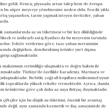
Gözdesi
 haline geldi. Hem iç piyasada artan talep hem de Avrupa
için
erin bu süper meyveye yönelmesine neden oldu. Son iki yıld
rtış yaşanırken, tarım yapmak isteyen üreticiler, yaban
urdu.
ık zamanlarında az su tüketmesi ve bir kez dikildiğinde
üksek ve istikrarlı satış fiyatları da bu meyvenin tarımda
urdur. Sektör verilerine göre, taze yaban mersininin
rasında değişirken, dondurulmuş ürünler yurt dışına
 girişi sağlamaktadır.
nra maksimum verimliliğe ulaşmakta ve doğru bakım ile
 sunmaktadır. Türkiye’de özellikle Karadeniz, Marmara ve
gınlaşmaktadır. Bu bitki, coğrafi koşullara mükemmel uyu
dik topraklarda yüksek rekolte vermektedir. Ayrıca, daml
arım ürünlerine göre çok daha az suya ihtiyaç duymaktadır.
n çiftçiler için bu düşük su tüketimi, önemli bir avantaj
nde değil, aynı zamanda kozmetik ve ilaç sanayisinde de