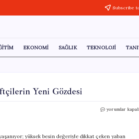
Subscribe t
ĞİTİM
EKONOMİ
SAĞLIK
TEKNOLOJİ
TANI
iftçilerin Yeni Gözdesi
Yaban
yorumlar kapal
Mersini
Yetiştiriciliği:
Çiftçilerin
Yeni
 yaşanıyor; yüksek besin değeriyle dikkat çeken yaban