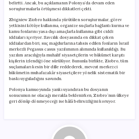
belirtti. Ancak, bu açıklamanın Polonya’da devam eden
soruşturmalarla örtüşmesi dikkatleri çekti.
Zbigniew Ziobro hakkında yürütülen soruşturmalar, görev
yetkisini kötüye kullanma, organize suçlarla bağlantı kurma ve
kamu fonlarını yasa dışı amaçlarla kullanma gibi ciddi
iddiaları içeriyor. Savcılık dosyasında en dikkat çeken
iddialardan biri, suç mağdurlarına tahsis edilen fonların İsrail
merkezli Pegasus casus yazılımının alımında kullanıldığı. Bu
yazılım aracılığıyla muhalif siyasetçilerin ve hükümet karşıtı
kişilerin izlendiği öne sürülüyor. Bununla birlikte, Ziobro, tüm
suçlamaları kesin bir dille reddederek, mevcut merkezci
hükümetin muhafazakâr siyasetçilere yönelik sistematik bir
baskı uyguladığını savundu.
Polonya kamuoyunda yankı uyandıran bu dosyanın
sonucunun ne olacağı merakla beklenirken, Ziobro’nun ülkeye
geri dönüp dönmeyeceği ise hâlâ belirsizliğini koruyor.