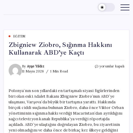
Skip
to
content
EĞITIM
Zbigniew Ziobro, Sığınma Hakkını
Kullanarak ABD’ye Kaçtı
Zbigniew
By
Ayşe Yıldız
yorumlar kapalı
Ziobro,
11 Mayıs 2026
1 Min Read
Sığınma
Hakkını
Kullanarak
Polonya’nın son yıllardaki en tartışmalı siyasi figürlerinden
ABD’ye
biri olan eski Adalet Bakanı Zbigniew Ziobro’nun ABD’ye
Kaçtı
için
ulaşması, Varşova’da büyük bir tartışma yarattı. Hakkında
birçok ciddi suçlama bulunan Ziobro, daha önce Viktor Orban
yönetiminin sığınma hakkı verdiği Macaristan’dan ayrıldığını
sağcı televizyon kanalı Republika’ya verdiği röportajda
açıkladı. ABD’ye ulaştığını doğrulayan Ziobro, bu ziyaretinin
yeni olmadığını ve daha önce de birkaç kez ülkeye geldiğini