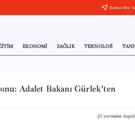
Subscribe t
ĞİTİM
EKONOMİ
SAĞLIK
TEKNOLOJİ
TANI
yonu: Adalet Bakanı Gürlek’ten
33
yorumlar kapal
İlde
Yasa
Dışı