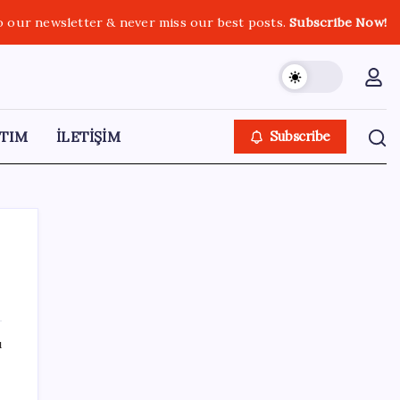
o our newsletter & never miss our best posts.
Subscribe Now!
TIM
İLETİŞİM
Subscribe
SON YAZILAR
ı
YENİ Partili Gezmiş’ten iktidara fındık
eleştirisi: ‘İktidar yöneticileri gece kurtla