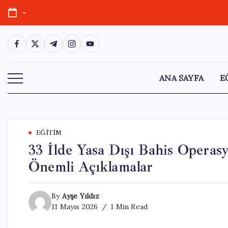
Skip
-
to
content
https://www.facebook.com/
https://twitter.com/
https://t.me/
https://www.instagram.com/
https://youtube.com/
ANA SAYFA
E
EĞITIM
33 İlde Yasa Dışı Bahis Operas
Önemli Açıklamalar
By
Ayşe Yıldız
11 Mayıs 2026
1 Min Read