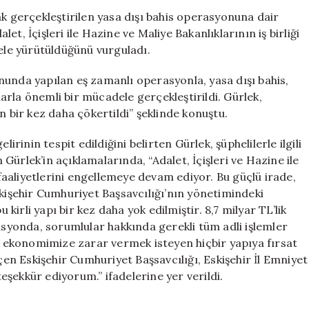
Bahis
ak gerçekleştirilen yasa dışı bahis operasyonuna dair
Operasyonu:
t, İçişleri ile Hazine ve Maliye Bakanlıklarının iş birliği
Adalet
dele yürütüldüğünü vurguladı.
Bakanı
Gürlek’ten
nunda yapılan eş zamanlı operasyonla, yasa dışı bahis,
Önemli
çlarla önemli bir mücadele gerçekleştirildi. Gürlek,
Açıklamalar
n bir kez daha çökertildi” şeklinde konuştu.
için
irinin tespit edildiğini belirten Gürlek, şüphelilerle ilgili
n Gürlek’in açıklamalarında, “Adalet, İçişleri ve Hazine ile
 faaliyetlerini engellemeye devam ediyor. Bu güçlü irade,
şehir Cumhuriyet Başsavcılığı’nın yönetimindeki
irli yapı bir kez daha yok edilmiştir. 8,7 milyar TL’lik
rasyonda, sorumlular hakkında gerekli tüm adli işlemler
ve ekonomimize zarar vermek isteyen hiçbir yapıya fırsat
n Eskişehir Cumhuriyet Başsavcılığı, Eskişehir İl Emniyet
şekkür ediyorum.” ifadelerine yer verildi.