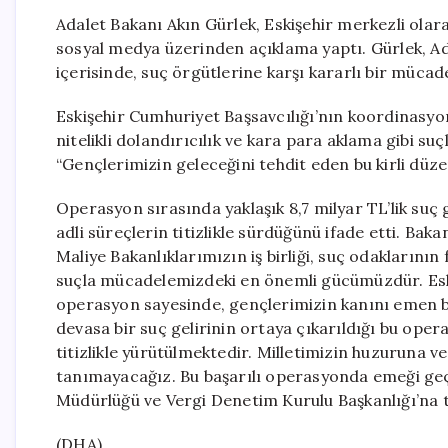
Adalet Bakanı Akın Gürlek, Eskişehir merkezli olar
sosyal medya üzerinden açıklama yaptı. Gürlek, Adale
içerisinde, suç örgütlerine karşı kararlı bir müca
Eskişehir Cumhuriyet Başsavcılığı’nın koordinasyo
nitelikli dolandırıcılık ve kara para aklama gibi su
“Gençlerimizin geleceğini tehdit eden bu kirli düze
Operasyon sırasında yaklaşık 8,7 milyar TL’lik suç gel
adli süreçlerin titizlikle sürdüğünü ifade etti. Baka
Maliye Bakanlıklarımızın iş birliği, suç odaklarının
suçla mücadelemizdeki en önemli gücümüzdür. Eski
operasyon sayesinde, gençlerimizin kanını emen bu k
devasa bir suç gelirinin ortaya çıkarıldığı bu ope
titizlikle yürütülmektedir. Milletimizin huzuruna 
tanımayacağız. Bu başarılı operasyonda emeği geçe
Müdürlüğü ve Vergi Denetim Kurulu Başkanlığı’na te
(DHA)