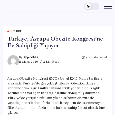
Skip
to
content
HABER
Türkiye, Avrupa Obezite Kongresi’ne
Ev Sahipliği Yapıyor
Türkiye,
By
Ayşe Yıldız
yorumlar kapalı
Avrupa
11 Mayıs 2026
2 Min Read
Obezite
Kongresi’ne
Ev
Avrupa Obezite Kongresi (ECO), bu yıl 12-15 Mayıs tarihleri
Sahipliği
arasında Türkiye’de gerçekleştirilecek. Obezite, dünya
Yapıyor
için
genelinde yaklaşık 1 milyar insanı etkileyen ve ciddi sağlık
sorunlarına yol açan bir salgın haline dönüşmüş durumda.
Türkiye’de yetişkin nüfusun yüzde 36’sının obezite ile
yaşadığı belirtilirken, fazla kilolu bireylerin de eklenmesiyle
ülke, Avrupa’nın en fazla kilolu halkına sahip ülkesi olarak öne
çıkıyor.