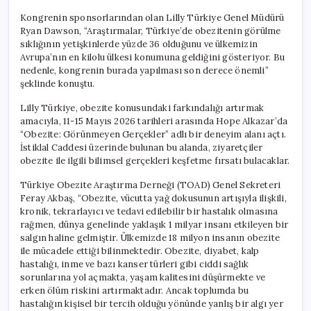
Kongrenin sponsorlarından olan Lilly Türkiye Genel Müdürü
Ryan Dawson, “Araştırmalar, Türkiye’de obezitenin görülme
sıklığının yetişkinlerde yüzde 36 olduğunu ve ülkemizin
Avrupa’nın en kilolu ülkesi konumuna geldiğini gösteriyor. Bu
nedenle, kongrenin burada yapılması son derece önemli”
şeklinde konuştu.
Lilly Türkiye, obezite konusundaki farkındalığı artırmak
amacıyla, 11-15 Mayıs 2026 tarihleri arasında Hope Alkazar’da
“Obezite: Görünmeyen Gerçekler” adlı bir deneyim alanı açtı.
İstiklal Caddesi üzerinde bulunan bu alanda, ziyaretçiler
obezite ile ilgili bilimsel gerçekleri keşfetme fırsatı bulacaklar.
Türkiye Obezite Araştırma Derneği (TOAD) Genel Sekreteri
Feray Akbaş, “Obezite, vücutta yağ dokusunun artışıyla ilişkili,
kronik, tekrarlayıcı ve tedavi edilebilir bir hastalık olmasına
rağmen, dünya genelinde yaklaşık 1 milyar insanı etkileyen bir
salgın haline gelmiştir. Ülkemizde 18 milyon insanın obezite
ile mücadele ettiği bilinmektedir. Obezite, diyabet, kalp
hastalığı, inme ve bazı kanser türleri gibi ciddi sağlık
sorunlarına yol açmakta, yaşam kalitesini düşürmekte ve
erken ölüm riskini artırmaktadır. Ancak toplumda bu
hastalığın kişisel bir tercih olduğu yönünde yanlış bir algı yer