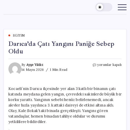
Skip
to
content
EĞITIM
Darıca’da Çatı Yangını Paniğe Sebep
Oldu
Darıca’da
By
Ayşe Yıldız
yorumlar kapalı
Çatı
14 Mayıs 2026
1 Min Read
Yangını
Paniğe
Sebep
Kocaeli’nin Darıca ilçesinde yer alan 3 katlı bir binanın çatı
Oldu
katında meydana gelen yangın, çevredeki sakinlerde büyük bir
için
korku yarattı. Yangının sebebi henüz belirlenemedi, ancak
alevler hızla yayılınca 3. kattaki daireyi de etkisi altına aldı.
Olay, Kale Sokak’taki binada gerçekleşti. Yangını gören
vatandaşlar, hemen binadan tahliye oldular ve durumu
yetkililere bildirdiler.