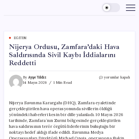
Skip
to
content
EĞITIM
Nijerya Ordusu, Zamfara’daki Hava
Saldırısında Sivil Kaybı İddialarını
Reddetti
Nijerya
By
Ayşe Yıldız
yorumlar kapalı
Ordusu,
14 Mayıs 2026
1 Min Read
Zamfara’daki
Hava
Saldırısında
Nijerya Savunma Karargahı (DHQ), Zamfara eyaletinde
Sivil
gerçekleştirilen hava operasyonunda sivillerin öldüğü
Kaybı
İddialarını
yönündeki haberleri kesin bir dille yalanladı. 10 Mayıs 2026
Reddetti
tarihinde, Zamfara’nın Zurmi bölgesinde gerçekleştirilen
için
hava saldırısının terör örgütü liderlerinin buluştuğu bir
noktayı hedef aldığı ifade edildi. Savunma Medya
Operasyonları Direktörü Michael Onoja, operasyona ilişkin