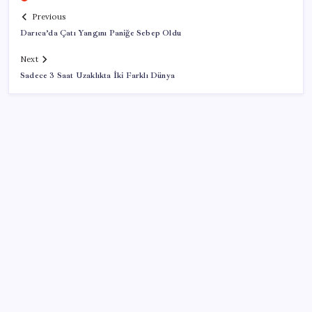
Previous
Darıca’da Çatı Yangını Paniğe Sebep Oldu
Next
Sadece 3 Saat Uzaklıkta İki Farklı Dünya
SON YAZILAR
YENİ Partili Gezmiş’ten iktidara fındık eleştirisi:
‘İktidar yöneticileri gece kurtla sürüye saldırıp,
gündüz çobanla ağlıyor’