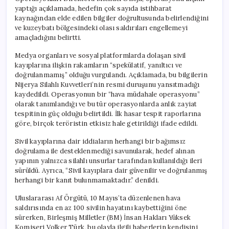
yaptığı açıklamada, hedefin çok sayıda istihbarat
kaynağından elde edilen bilgiler doğrultusunda belirlendiğini
ve kuzeybatı bölgesindeki olası saldırıları engellemeyi
amaçladığını belirtti.
Medya organları ve sosyal platformlarda dolaşan sivil
kayıplarına ilişkin rakamların “spekülatif, yanıltıcı ve
doğrulanmamış” olduğu vurgulandı. Açıklamada, bu bilgilerin
Nijerya Silahlı Kuvvetleri’nin resmi duruşunu yansıtmadığı
kaydedildi. Operasyonun bir “hava müdahale operasyonu”
olarak tanımlandığı ve bu tür operasyonlarda anlık zayiat
tespitinin güç olduğu belirtildi. İlk hasar tespit raporlarına
göre, birçok teröristin etkisiz hale getirildiği ifade edildi.
Sivil kayıplarına dair iddiaların herhangi bir bağımsız
doğrulama ile desteklenmediği savunularak, hedef alınan
yapının yalnızca silahlı unsurlar tarafından kullanıldığı ileri
sürüldü. Ayrıca, “Sivil kayıplara dair güvenilir ve doğrulanmış
herhangi bir kanıt bulunmamaktadır.” denildi.
Uluslararası Af Örgütü, 10 Mayıs’ta düzenlenen hava
saldırısında en az 100 sivilin hayatını kaybettiğini öne
sürerken, Birleşmiş Milletler (BM) İnsan Hakları Yüksek
Komiseri Volker Türk, bu olayla ilgili haberlerin kendisini